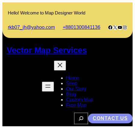
Skip
to
Hello! Welcome to Map Designer World
content
Facebook
X
YouTub
Insta
rkb07_jh@yahoo.com
+8801300841136
Vector Map Services
Home
Shop
Our Story
Blog
Custom Map
Free Map
S
CONTACT US
e
a
r
c