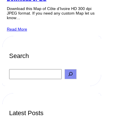
Download this Map of Côte d’Ivoire HD 300 dpi
JPEG format. If you need any custom Map let us
know…
Read More
Search
S
e
a
r
c
h
Latest Posts