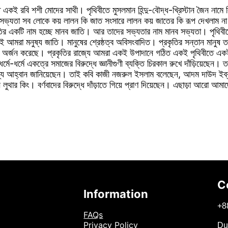
ই রবি শশী মোদের সাথী। পৃথিবীতে মুসলমান হিন্দু-বৌদ্ধ-খ্রিস্টান জৈন নামে বিভি
যতা সব লোকে কয় লালন কি জাত সংসারে লালন কয় জাতের কি রূপ দেখলাম না
ির একটি নাম হচ্ছে মানব জাতি। আর তাদের সভ্যতার নাম মানব সভ্যতা। পৃথিবীতে
মরা মনুষ্য জাতি। মানুষের শ্রেষ্ঠত্ব অবিসংবাদিত। প্রকৃতির সন্তান মানুষ তা
 আসল অর্জন করেছে। প্রকৃতির রাজ্যে আমরা একই উপাদানে গঠিত একই পৃথিবীতে একই
ে-ধর্মে একত্রে সমাজের বিরুদ্ধে জ্ঞানীগুণী ব্যক্তি চিরকাল রুখে দাঁড়িয়েছেন। তা
র জন্য আহ্বান জানিয়েছেন। তাই কবি কাজী নজরুল ইসলাম বলেছেন, আদম দাউদ ইব্র
লুথার কিং। বর্ণবাদের বিরুদ্ধে দাঁড়াতে গিয়ে প্রাণ দিয়েছেন। এছাড়া আরো আম
C
Information
+
8
FAQs
Privacy Policy
Du