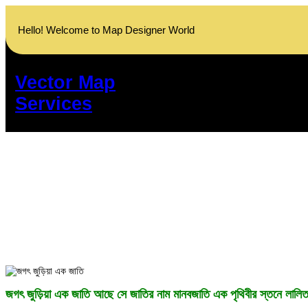
Skip
to
Hello! Welcome to Map Designer World
content
Vector Map
Services
জগৎ জুড়িয়া এক জাতি আছে সে জাতির নাম মানবজাতি এক পৃথিবীর স্তনে লালি