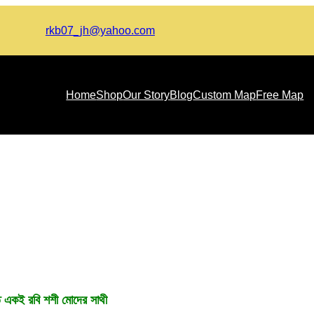
rkb07_jh@yahoo.com
Home
Shop
Our Story
Blog
Custom Map
Free Map
জগৎ জুড়িয়া এক জাতি
ত একই রবি শশী মোদের সাথী