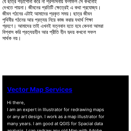
যে ছাত্র পড়াশোনা করে না প্রশংসনীয় ফলাফল সে কখনোই
দেখতে পায়না। জীবনের প্রতিটি ক্ষেত্রেই এ কথা প্রযোজ্য।
জীবন গঠনের এটাই আমাদের প্রকৃত সময়। ছাত্র জীবন
পৃথিবীর গঠনের আর প্রত্যয় নিয়ে কাজ করার যথার্থ শিক্ষা
গ্রহণে। আমাদের তাই এখনই যত্নবান হতে হবে কেননা আমরা
বিশ্বাস করি প্রত্যয়হীন আর প্রীতি হীন হৃদয় কখনো সফল
সার্থক নয়।
Vector Map Services
Hi there,
I am an expert in Illustrator for redrawing maps
or any art design. I work as a map illustrator for
many years. I am good at QGIS for Spacial data
analysis. I can redraw any old Map with Adobe