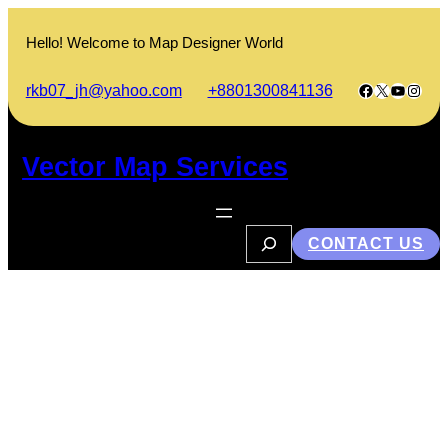
Skip
to
Hello! Welcome to Map Designer World
content
Facebook
X
YouTub
Insta
rkb07_jh@yahoo.com
+8801300841136
Vector Map Services
S
CONTACT US
e
a
r
c
প্রীতি হীন হৃদয় আর প্রত্যয়হীন কর্ম
h