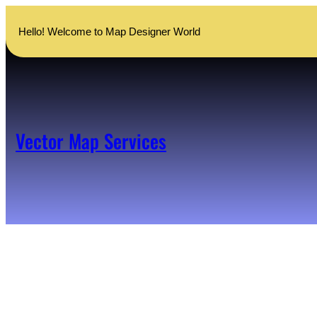
Skip
to
Hello! Welcome to Map Designer World
content
Vector Map Services