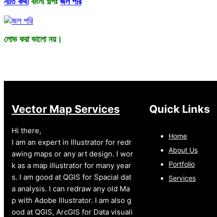
নীতি কথা
বাংলা গল্পঃ
জল পরি
লোভ করা ভালো নয়।
Vector Map Services
Quick Links
Hi there,
Home
I am an expert in Illustrator for redr
About Us
awing maps or any art design. I wor
Portfolio
k as a map illustrator for many year
s. I am good at QGIS for Spacial dat
Services
a analysis. I can redraw any old Ma
p with Adobe Illustrator. I am also g
ood at QGIS, ArcGIS for Data visuali