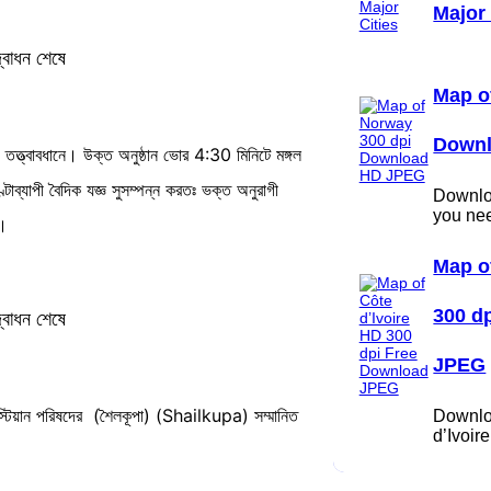
Major 
দ্বোধন শেষে
Map o
Down
 তত্ত্বাবধানে। উক্ত অনুষ্ঠান ভোর 4:30 মিনিটে মঙ্গল
টাব্যাপী বৈদিক যজ্ঞ সুসম্পন্ন করতঃ ভক্ত অনুরাগী
Downloa
you ne
়।
Map o
300 d
দ্বোধন শেষে
JPEG
ক্রিস্টিয়ান পরিষদের (শৈলকূপা) (Shailkupa) সম্মানিত
Downlo
d’Ivoi