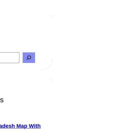
ts
adesh Map With