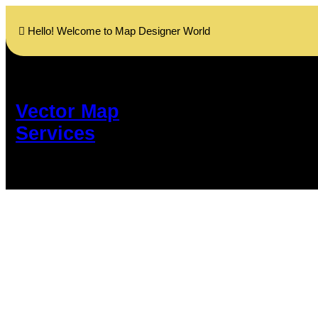
Skip
to
Hello! Welcome to Map Designer World
content
Vector Map
Services
শৈ