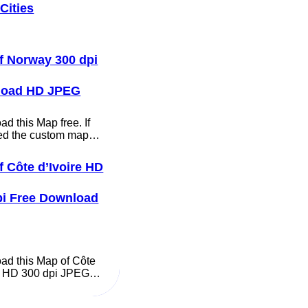
Cities
f Norway 300 dpi
load HD JPEG
d this Map free. If
ed the custom map…
f Côte d’Ivoire HD
pi Free Download
ad this Map of Côte
re HD 300 dpi JPEG…