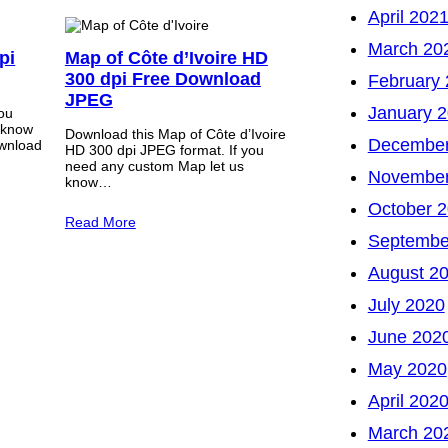
April 202
March 20
pi
Map of Côte d’Ivoire HD
300 dpi Free Download
February
JPEG
January 
you
 know
Download this Map of Côte d’Ivoire
December
wnload
HD 300 dpi JPEG format. If you
need any custom Map let us
November
know…
October 
Read More
Septembe
August 2
July 2020
June 202
May 2020
April 202
March 20