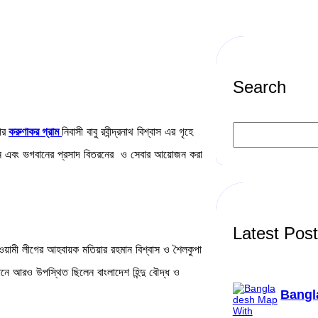
Search
S
ার
করুণাকর গ্রাম
নিবাসী বাবু রবীন্দ্রনাথ বিশ্বাস এর গৃহে
e
a
্তন এবং ভগবানের প্রসাদ বিতরনের ও সেবার আয়োজন করা
r
c
h
Latest Pos
য়ামী লীগের আহবায়ক মতিয়ার রহমান বিশ্বাস ও শৈলকুপা
নে আরও উপস্থিত ছিলেন বাংলাদেশ হিন্দু বৌদ্ধ ও
Bangl