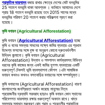
প্রাকৃতিক ভারসাম্য
বজায় রাখার ক্ষেত্রে দেশের মোট বনভূমির
25 শতাংশ বনভূমি থাকা আবশ্যক । বর্তমানে আমাদের দেশে
প্রায় 18 শতাংশ বনভূমি রয়েছে তবে 2015 সালের মধ্যে
বনভূমির পরিমাণ 20 শতাংশ করার পরিকল্পনা গ্রহণ করা
হয়েছে।
কৃষি বনায়ন (Agricultural Afforestation)
কৃষি বনায়ন (
Agricultural Afforestation)
হচ্ছে
কৃষি ও বনের সমন্বয় সাধনের লক্ষ্যে জমির ব্যবহার এর প্রধান
উদ্দেশ্য ফসলের সঙ্গে বৃক্ষ বা অনুরূপ কোনো দ্রুতবর্ধনশীল
উদ্ভিদ জন্মানো। কৃষি বনায়ন (Agricultural
Afforestation) উদ্যান ও পশুপালন কার্যক্রমসহ বিভিন্ন
ধরনের কৃষি কাজের জন্য একই জমির যুগপৎ ব্যবহারের একটি
গুরুত্বপূর্ণ টেকসই ভূমি ব্যবস্থাপনা কৌশল ।এটা সামাজিক
বনায়ন কখনও কখনও বসতবাড়ির বনায়নের সঙ্গে সম্পর্কযুক্ত।
কৃষি বনায়নের (Agricultural Afforestation) ধারণা
বাংলাদেশের জনপ্রিয়তা অর্জন করেছে মানুষের নিত্য
প্রয়োজনীয় দ্রব্যাদি সরবরাহ ছাড়াও কৃষি বনায়ন কোন স্থানের
পরিবেশগত ভারসাম্য রক্ষায় গুরুত্বপূর্ণ অবদান রাখে। খাদ্য
সমস্যার সমাধান মরুকরণ রোদ গ্রাম ও শহরতলীর প্রাকৃতিক