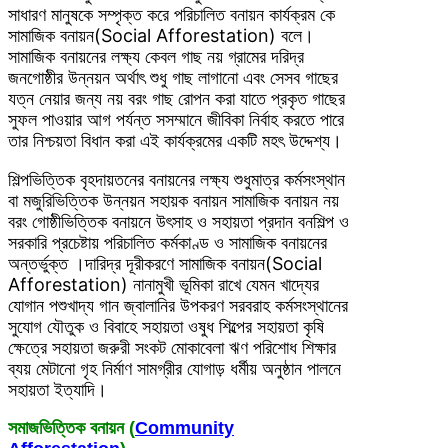
সাধারণ মানুষকে সম্পৃক্ত করে পরিচালিত বনায়ন কার্যক্রম কে
সামাজিক বনায়ন(Social Afforestation) বলে।
সামাজিক বনায়নের লক্ষ্য কেবল গাছ নয় গ্রামের দরিদ্র
জনগোষ্ঠীর উন্নয়ন অর্থাৎ শুধু গাছ লাগানো এবং সেসব গাছের
যত্ন নেয়ার জন্য নয় বরং গাছ রোপন করা যাতে প্রকৃত গাছের
সুফল পাওয়ার আগ পর্যন্ত সসম্মানে জীবিকা নির্বাহ করতে পারে
তার নিশ্চয়তা বিধান করা এই কার্যক্রমের একটি মহৎ উদ্দেশ্য।
শিল্পভিত্তিক বৃহদায়তনের বনায়নের লক্ষ্য শুধুমাত্র কর্মসংস্থান
বা মজুরিভিত্তিক উন্নয়ন সহায়ক বনায়ন সামাজিক বনায়ন নয়
বরং গোষ্ঠীভিত্তিক বনায়নে উৎসাহ ও সহায়তা প্রদান বনশিল্প ও
সরকারি প্রচেষ্টায় পরিচালিত কর্মকাণ্ড ও সামাজিক বনায়নের
অন্তর্ভুক্ত ।দারিদ্র দূরীকরণে সামাজিক বনায়ন(Social
Afforestation) নানামুখী ভূমিকা রাখে যেমন খাদ্যের
যোগান পশুখাদ্য গান জ্বালানির উপকরণ সরবরাহ কর্মসংস্থানের
সুযোগ যৌতুক ও বিবাহে সহায়তা ওষুধ শিল্পের সহায়তা কৃষি
ক্ষেত্রে সহায়তা জরুরী সংকট মোকাবেলা ঋণ পরিশোধ শিক্ষার
ব্যয় মেটানো গৃহ নির্মাণ সামগ্রীর যোগাড় ধর্মীয় অনুষ্ঠান পালনে
সহায়তা ইত্যাদি।
সমাজভিত্তিক বনায়ন (
Community