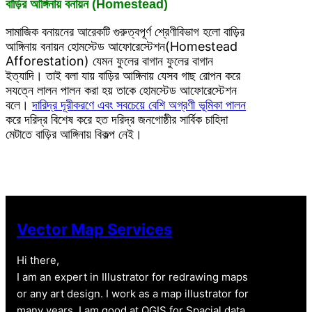
বাড়ির আঙ্গিনায় বনায়ন (Homestead)
সামাজিক বনায়নের আরেকটি গুরুত্বপূর্ণ শ্রেণীবিভাগ হলো বাড়ির
আঙ্গিনায় বনায়ন হোমস্টেড আফোরেস্টেশন(Homestead
Afforestation) যেমন ফুলের বাগান ফুলের বাগান
ইত্যাদি। তাই বলা যায় বাড়ির আঙ্গিনায় যেসব গাছ রোপন করে
সযত্নে লালন পালন করা হয় তাকে হোমস্টেড আফোরেস্টেশন
বলে।
দারিদ্র দূরীকরণে এবং সবচেয়ে বেশি অগ্রণী ভূমিকা পালন
করে দরিদ্র বিশেষ করে হত দরিদ্র জনগোষ্ঠীর সার্বিক চাহিদা
মেটাতে বাড়ির আঙ্গিনায় বিকল্প নেই।
Vector Map Services
Hi there,
I am an expert in Illustrator for redrawing maps
or any art design. I work as a map illustrator for
many years. I am good at QGIS for Spacial data