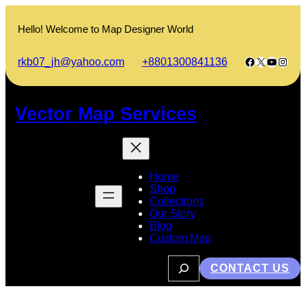
Skip
to
Hello! Welcome to Map Designer World
content
Facebook
X
YouTub
Insta
rkb07_jh@yahoo.com
+8801300841136
Vector Map Services
Home
Shop
Collections
Our Story
Blog
Custom Map
S
CONTACT US
e
a
r
c