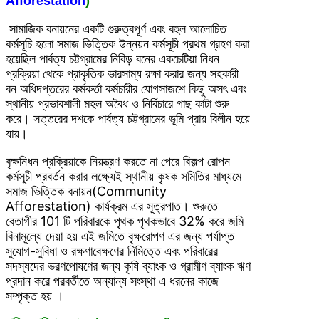
Afforestation
)
সামাজিক বনায়নের একটি গুরুত্বপূর্ণ এবং বহুল আলোচিত
কর্মসূচি হলো সমাজ ভিত্তিক উন্নয়ন কর্মসূচী প্রথম গ্রহণ করা
হয়েছিল পার্বত্য চট্টগ্রামের নিবিড় বনের একচেটিয়া নিধন
প্রক্রিয়া থেকে প্রাকৃতিক ভারসাম্য রক্ষা করার জন্য সহকারী
বন অধিদপ্তরের কর্মকর্তা কর্মচারীর যোগসাজশে কিছু অসৎ এবং
স্থানীয় প্রভাবশালী মহল অবৈধ ও নির্বিচারে গাছ কাটা শুরু
করে। সত্তরের দশকে পার্বত্য চট্টগ্রামের ভূমি প্রায় বিলীন হয়ে
যায়।
বৃক্ষনিধন প্রক্রিয়াকে নিয়ন্ত্রণ করতে না পেরে বিকল্প রোপন
কর্মসূচী প্রবর্তন করার লক্ষ্যেই স্থানীয় কৃষক সমিতির মাধ্যমে
সমাজ ভিত্তিক বনায়ন(Community
Afforestation) কার্যক্রম এর সূত্রপাত। শুরুতে
বেতাগীর 101 টি পরিবারকে পৃথক পৃথকভাবে 32% করে জমি
বিনামূল্যে দেয়া হয় এই জমিতে বৃক্ষরোপণ এর জন্য পর্যাপ্ত
সুযোগ-সুবিধা ও রক্ষণাবেক্ষণের নিমিত্তে এবং পরিবারের
সদস্যদের ভরণপোষণের জন্য কৃষি ব্যাংক ও গ্রামীণ ব্যাংক ঋণ
প্রদান করে পরবর্তীতে অন্যান্য সংস্থা এ ধরনের কাজে
সম্পৃক্ত হয় ।