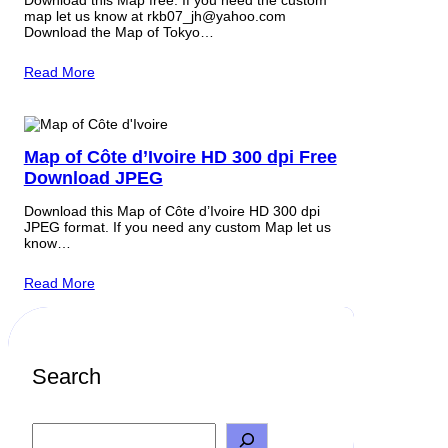
Download this Map free. If you need the custom
map let us know at rkb07_jh@yahoo.com
Download the Map of Tokyo…
Read More
Map of Côte d’Ivoire HD 300 dpi Free
Download JPEG
Download this Map of Côte d’Ivoire HD 300 dpi
JPEG format. If you need any custom Map let us
know…
Read More
Search
S
e