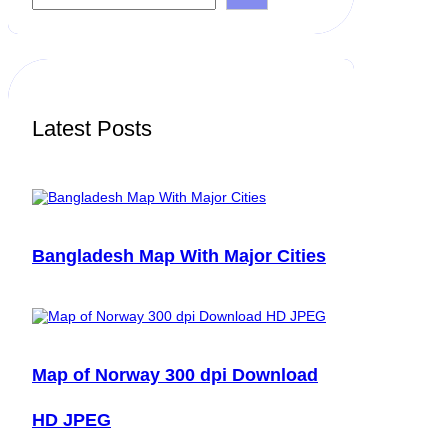
a
r
c
h
Latest Posts
Bangladesh Map With Major Cities
Map of Norway 300 dpi Download
HD JPEG