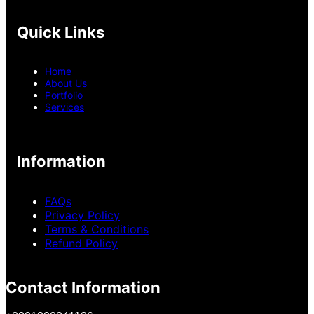
e
t
k
b
a
e
Quick Links
o
g
d
o
r
I
k
a
n
Home
m
About Us
Portfolio
Services
Information
FAQs
Privacy Policy
Terms & Conditions
Refund Policy
Contact Information