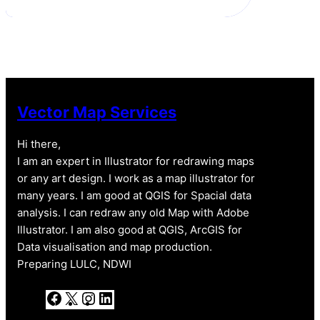
t
T
e
k
t
u
b
e
e
b
o
d
r
e
o
I
k
n
Vector Map Services
Hi there,
I am an expert in Illustrator for redrawing maps
or any art design. I work as a map illustrator for
many years. I am good at QGIS for Spacial data
analysis. I can redraw any old Map with Adobe
Illustrator. I am also good at QGIS, ArcGIS for
Data visualisation and map production.
Preparing LULC, NDWI
F
X
I
L
a
n
i
c
s
n