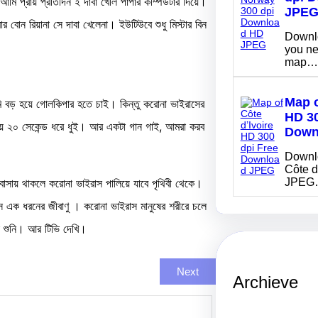
মি প্রায় প্রতিদিন ই দাবা খেলি পাপার কম্পিউটার দিয়ে।
JPE
োন রিয়ানা সে দাবা খেলেনা। ইউটিউবে শুধু মিস্টার বিন
Downlo
you ne
map…
Map o
মি বড় হয়ে গোলকিপার হতে চাই। কিন্তু করোনা ভাইরাসের
HD 30
য়ে ২০ সেকেন্ড ধরে ধুই। আর একটা গান গাই, আমরা করব
Down
Downlo
Côte d
বাসায় থাকলে করোনা ভাইরাস পালিয়ে যাবে পৃথিবী থেকে।
JPEG
 এক ধরনের জীবাণু । করোনা ভাইরাস মানুষের শরীরে চলে
 শুনি। আর টিভি দেখি।
Next
Archieve