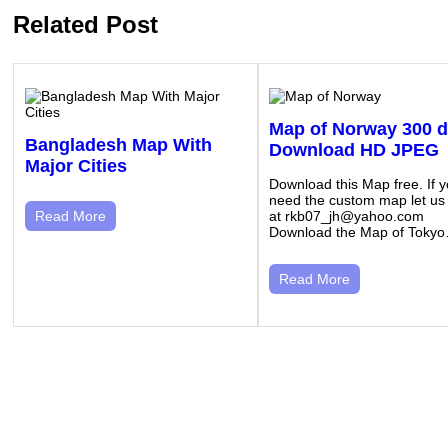
Related Post
Map of Norway 300 d
Bangladesh Map With
Download HD JPEG
Major Cities
Download this Map free. If 
need the custom map let us
at rkb07_jh@yahoo.com
Read More
Download the Map of Toky
Read More