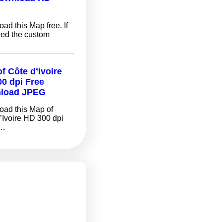
G
ad this Map free. If
ed the custom
f Côte d’Ivoire
0 dpi Free
load JPEG
ad this Map of
’Ivoire HD 300 dpi
…