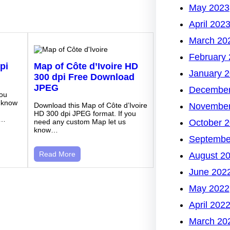
May 2023
April 202
March 20
February
pi
Map of Côte d’Ivoire HD
January 
300 dpi Free Download
JPEG
December
you
 know
November
Download this Map of Côte d’Ivoire
HD 300 dpi JPEG format. If you
o…
October 
need any custom Map let us
know…
Septembe
Read More
August 2
June 202
May 2022
April 202
March 20