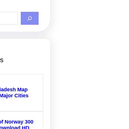
ts
ladesh Map
Major Cities
of Norway 300
Download HD