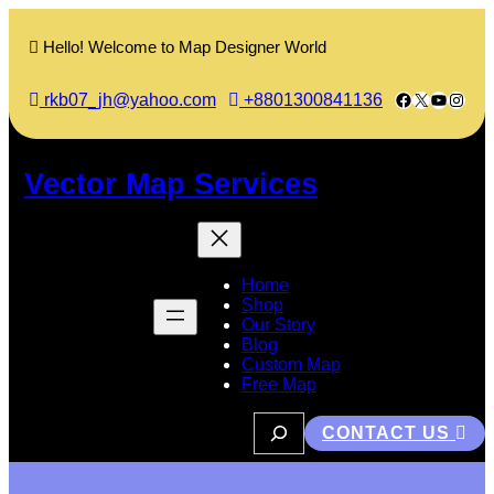
Skip
to
Hello! Welcome to Map Designer World
content
Facebook
X
YouTub
Insta
rkb07_jh@yahoo.com
+8801300841136
Vector Map Services
Home
Shop
Our Story
Blog
Custom Map
Free Map
S
CONTACT US
e
a
r
c