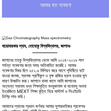
h
আমার যত গবেষণা
বায়োমারকার ল্যাব, তোহোকু বিশ্ববিদ্যালয়, জাপানঃ
জাপানের তহকু বিশ্ববিদ্যালয় থেকে আমি ২০১৪-২০১৯ সাল
পর্যন্ত গবেষণার জন্য সময় অতিবাহিত করেছি। আমার
গবেষণার বিষয় ছিল ২৫২.৬ মিলিয়ন বছর আগে পৃথিবীতে ঘটে
যাওয়া জলজ, স্থলজ প্রাণীকুল ও বৃক্ষ রাজির ধ্বংস হওয়ার মুল
কারণ উদ্ঘাটন করা। জাপানে থাকা কালে আমি জাপানের
অত্যন্ত স্বানাম ধন্য শিক্ষাবৃত্তি মনবুকাগাশু বা মনোবসু অথবা
ইংরেজিতে MEXT শিক্ষা বৃত্তি নিয়ে মাস্টার্স ও পিএইচডি
ডিগ্রি লাভ করি।
আমাদের ল্যাবের প্রধান কর্ণধার আমার সুপারভাইজর প্রফেসর