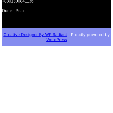
+
8801300841136
Dumki, Pstu
Creative Designer By
WP Radiant
| Proudly powered by
WordPress