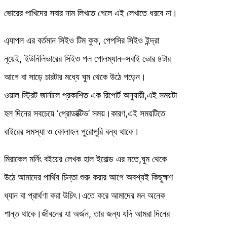
ভোরের পাখিদের সবার নাম লিখতে গেলে এই লেখাতে ধরবে না।
এ্যাপল এর বর্তমান সিইও টিম কুক, পেপসির সিইও ইন্দ্রা
নূয়েই, ইউনিলিভারের সিইও পল পোলম্যান–সবাই ভোর ৪টার
আগে বা সাড়ে চারটার মধ্যে ঘুম থেকে উঠে পড়েন।
ওয়াল স্ট্রিট জার্নালে প্রকাশিত এক রিপোর্ট অনুযায়ী,এই সময়টা
হল দিনের সবচেয়ে ‘প্রোডাক্টিভ’ সময়।কারণ,এই সময়টিতে
বাইরের সমস্যা ও কোলাহল পুরোপুরি বন্ধ থাকে।
মিরাকেল মর্নিং বইয়ের লেখক হাল ইরোল্ড এর মতে,ঘুম থেকে
উঠে আমাদের পার্থিব চিন্তা শুরু করার আগে অবশ্যই কিছুক্ষণ
ধ্যান বা প্রার্থণা করা উচি‌ৎ।এতে করে আমাদের মন অনেক
শান্ত থাকে।জীবনের যা অর্জন, তার জন্য যদি আমরা দিনের