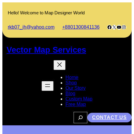
Skip
to
Hello! Welcome to Map Designer World
content
Facebook
X
YouTub
Insta
rkb07_jh@yahoo.com
+8801300841136
Vector Map Services
Home
Shop
Our Story
Blog
Custom Map
Free Map
S
CONTACT US
e
a
r
c