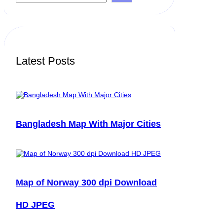
a
r
c
h
Latest Posts
Bangladesh Map With Major Cities
Map of Norway 300 dpi Download
HD JPEG