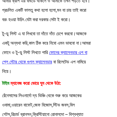
আমার ক্রাশ এর বার্থডে থাকলে ও আমাকে তখন পড়তে হবে।
প্রচলিত একটি ফালতু কথা হলো হলো,মন যা চায় তাই করো
বরং হওয়া উচিৎ যেটা করা দরকার সেটা ই করো।
টু-ডু লিস্ট এ যা লিখবো তা দাঁতে দাঁত চেপে করবো।আজকে
একটু অন্যথা করি,কাল ঠিক করে নিবো এমন ভাববো না।আমরা
ফোনে ও টু-ডু লিস্ট লিখতে পারি
ফোনের ক্যালেনডার এপ বা
প্লে স্টোর থেকে গুগল ক্যালেনডার
বা রিলেটেড এপ নামিয়ে
নিয়ে।
টাইম
ম্যানেজ করো
ভোরে ঘুম থেকে উঠা:
রেঁনেসাসের লিওনার্দো দ্য ভিঞ্চি থেকে শুরু করে আজকের
ওবামা,ওয়ারেন বাফেট,জেফ বিজোস,স্টিভ জবস,বিল
গেটস,রিচার্ড ব্রানসন,ক্রিস্টিয়ানো রোনালদো – বিশ্বখ্যাত