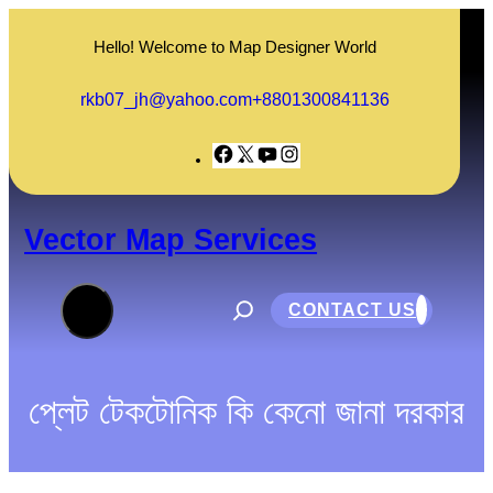
Skip
to
Hello! Welcome to Map Designer World
content
rkb07_jh@yahoo.com
+8801300841136
Facebook
X
YouTube
Instagram
Vector Map Services
S
e
CONTACT US
a
r
c
h
প্লেট টেকটোনিক কি কেনো জানা দরকার