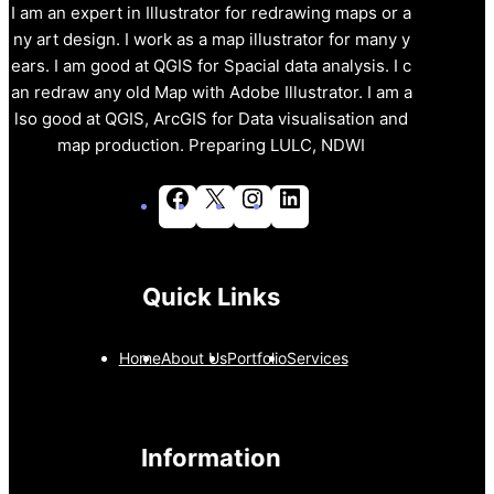
I am an expert in Illustrator for redrawing maps or a
ny art design. I work as a map illustrator for many y
ears. I am good at QGIS for Spacial data analysis. I c
an redraw any old Map with Adobe Illustrator. I am a
lso good at QGIS, ArcGIS for Data visualisation and
map production. Preparing LULC, NDWI
F
X
I
L
a
n
i
c
s
n
e
t
k
b
a
e
o
g
d
Quick Links
o
r
I
k
a
n
m
Home
About Us
Portfolio
Services
Information