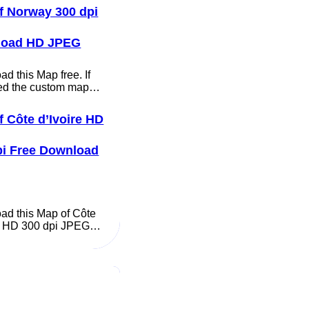
f Norway 300 dpi
load HD JPEG
d this Map free. If
ed the custom map…
f Côte d’Ivoire HD
pi Free Download
ad this Map of Côte
re HD 300 dpi JPEG…