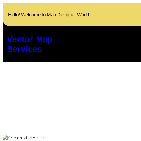
Skip
to
Hello! Welcome to Map Designer World
content
Vector Map
Services