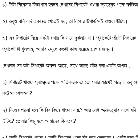
১) টিভি সিনেমায় বিজ্ঞাপনে হরদম দেখাচ্ছে সিগারেট খাওয়া স্বাস্থ্যের পক্ষে ক্ষত
২) তবুও বলি যদি একান্ত খেতেই হয়, তা নিজের উপার্জনেই খাওয়া উচিৎ।
৩) সব সিগারেট নিয়ে একটা রাখার কি মানে বুঝলাম না। প্যাকেটে পাঁচটা সিগার
প্যাকেট টা খুললাম, আমার ওষুধে কতটা কাজ হয়েছে দেখার জন্য।
দেখলাম সব কটা সিগারেট অক্ষত আছে, সাথে আছে ভাঁজ করা একটা কাগজ…
১) সিগারেট খাওয়া স্বাস্থ্যের পক্ষে ক্ষতিকারক তা তো সবার চোখেই পড়ে। তবু 
কাউকে শেখানো.?
২) নিজের পয়সা বলে কি বিষ কিনে খাওয়া যায়.? আর সেই আত্মহত্যার সাথে যদি
উচিৎ.? তোমার কিছু হলে আমাদের কি হবে.?
৩) আমি সিগারেট খাইনা। আমি সিগারেট গুলো নষ্ট করে ফেলতাম। একটা ছাড় 