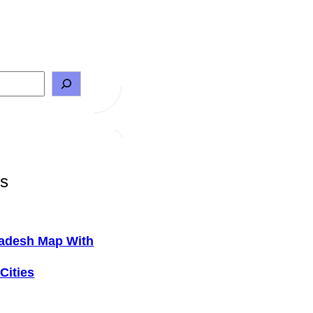
ts
adesh Map With
Cities