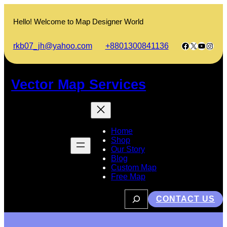
Skip
to
Hello! Welcome to Map Designer World
content
Facebook
X
YouTub
Insta
rkb07_jh@yahoo.com
+8801300841136
Vector Map Services
Home
Shop
Our Story
Blog
Custom Map
Free Map
S
CONTACT US
e
a
r
c