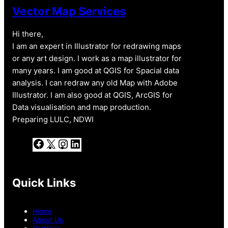
Vector Map Services
Hi there,
I am an expert in Illustrator for redrawing maps
or any art design. I work as a map illustrator for
many years. I am good at QGIS for Spacial data
analysis. I can redraw any old Map with Adobe
Illustrator. I am also good at QGIS, ArcGIS for
Data visualisation and map production.
Preparing LULC, NDWI
F
X
I
L
a
n
i
c
s
n
e
t
k
b
a
e
Quick Links
o
g
d
o
r
I
k
a
n
Home
m
About Us