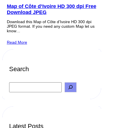
Map of Côte d’Ivoire HD 300 dpi Free
Download JPEG
Download this Map of Côte d’Ivoire HD 300 dpi
JPEG format. If you need any custom Map let us
know…
Read More
Search
S
e
a
r
c
h
Latest Posts