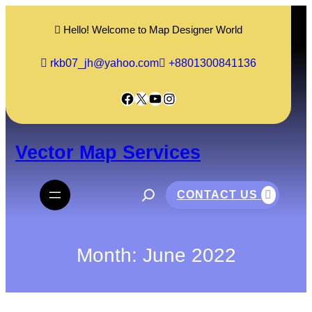
Skip
to
Hello! Welcome to Map Designer World
content
rkb07_jh@yahoo.com
+8801300841136
Facebook
X
YouTube
Instagram
Vector Map Services
S
e
CONTACT US
a
r
c
h
Month:
June 2022