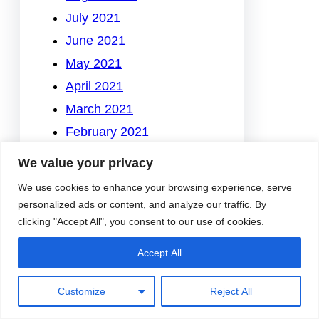
July 2021
June 2021
May 2021
April 2021
March 2021
February 2021
January 2021
We value your privacy
December 2020
We use cookies to enhance your browsing experience, serve
November 2020
personalized ads or content, and analyze our traffic. By
clicking "Accept All", you consent to our use of cookies.
October 2020
September 2020
Accept All
August 2020
July 2020
Customize
Reject All
June 2020