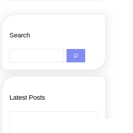
Search
S
e
a
r
c
h
Latest Posts