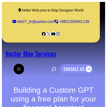
Skip
to
Hello! Welcome to Map Designer World
content
rkb07_jh@yahoo.com
+8801300841136
Facebook
X
YouTube
Instagram
Vector Map Services
S
CONTACT US
e
a
r
c
h
Building a Custom GPT
using a free plan for your