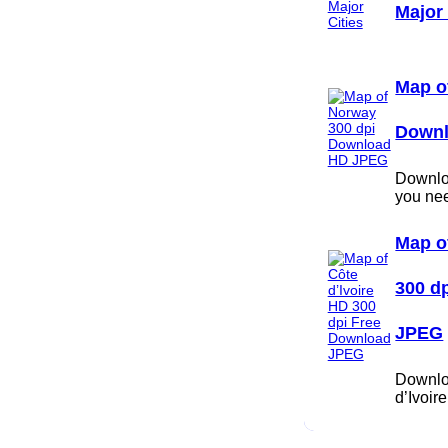
Major 
Map o
Down
Downloa
you ne
Map o
300 d
JPEG
Downlo
d’Ivoi