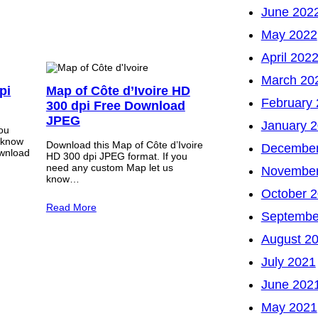
June 202
May 2022
April 202
March 20
pi
Map of Côte d’Ivoire HD
February
300 dpi Free Download
JPEG
January 
you
 know
Download this Map of Côte d’Ivoire
December
wnload
HD 300 dpi JPEG format. If you
need any custom Map let us
November
know…
October 
Read More
Septembe
August 2
July 2021
June 202
May 2021