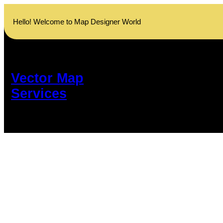
Skip
to
Hello! Welcome to Map Designer World
content
Vector Map
Services
অবেল