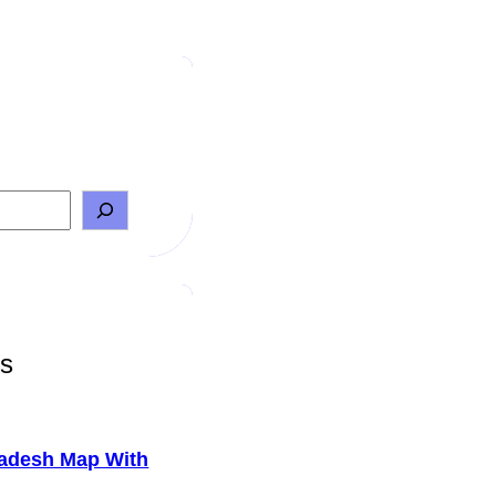
ts
adesh Map With