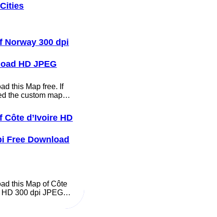
Cities
f Norway 300 dpi
load HD JPEG
d this Map free. If
ed the custom map…
f Côte d’Ivoire HD
pi Free Download
ad this Map of Côte
re HD 300 dpi JPEG…