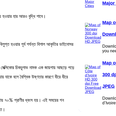
Major 
্যয় হওয়ার হার আরও বৃদ্ধি পাবে।
Map o
Down
লুপ্ত হওয়ার পূর্ব পর্যন্ত বিশাল আকৃতির ডাইনোসর
Downloa
you ne
Map o
 মেক্সিকোর চিকচুলাভ নামক এক জায়গায় আছড়ে পড়ে
300 d
 যায় যাকে বলে বৈশ্বিক উষ্ণতার কারণে ধীরে ধীরে
JPEG
Downlo
ায় ৭০% প্রাণীর ধ্বংস হয়। এই সময়ের গন
d’Ivoi
তি।