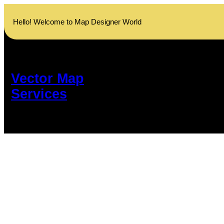
Skip
to
Hello! Welcome to Map Designer World
content
Vector Map
Services
ক