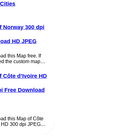
Cities
f Norway 300 dpi
load HD JPEG
d this Map free. If
ed the custom map…
f Côte d’Ivoire HD
pi Free Download
ad this Map of Côte
re HD 300 dpi JPEG…