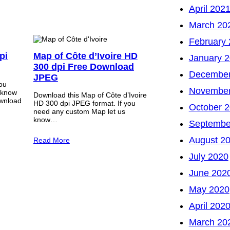
April 202
March 20
February
pi
Map of Côte d’Ivoire HD
January 
300 dpi Free Download
December
JPEG
you
November
 know
Download this Map of Côte d’Ivoire
wnload
HD 300 dpi JPEG format. If you
October 
need any custom Map let us
know…
Septembe
August 2
Read More
July 2020
June 202
May 2020
April 202
March 20