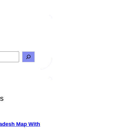
ts
adesh Map With