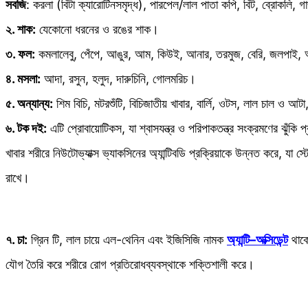
সবজি
: করলা (বিটা ক্যারোটিনসমৃদ্ধ), পারপেল/লাল পাতা কপি, বিট, ব্রোকলি, গ
২. শাক:
যেকোনো ধরনের ও রঙের শাক।
৩. ফল:
কমলালেবু, পেঁপে, আঙুর, আম, কিউই, আনার, তরমুজ, বেরি, জলপাই,
৪. মসলা:
আদা, রসুন, হলুদ, দারুচিনি, গোলমরিচ।
৫. অন্যান্য:
শিম বিচি, মটরশুঁটি, বিচিজাতীয় খাবার, বার্লি, ওটস, লাল চাল ও আট
৬. টক দই:
এটি প্রোবায়োটিকস, যা শ্বাসযন্ত্র ও পরিপাকতন্ত্র সংক্রমণের ঝুঁ
খাবার শরীরে নিউটোভ্যাক্স ভ্যাকসিনের অ্যান্টিবডি প্রক্রিয়াকে উন্নত করে, যা স
রাখে।
৭. চা:
গ্রিন টি, লাল চায়ে এল-থেনিন এবং ইজিসিজি নামক
অ্যান্টি–অক্সিডেন্ট
থাকে
যৌগ তৈরি করে শরীরে রোগ প্রতিরোধব্যবস্থাকে শক্তিশালী করে।