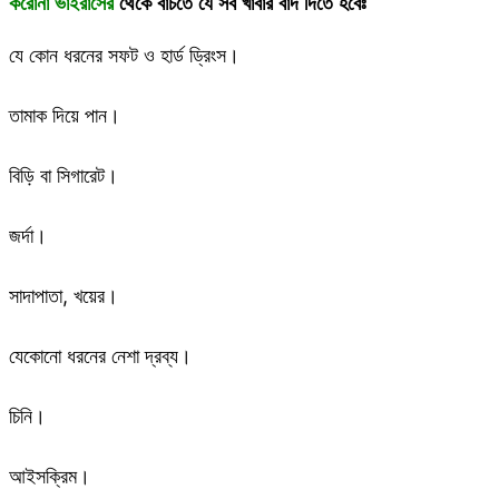
করোনা ভাইরাসের
থেকে বাঁচতে যে সব খাবার বাদ দিতে হবেঃ
যে কোন ধরনের সফট ও হার্ড ড্রিংস।
তামাক দিয়ে পান।
বিড়ি বা সিগারেট।
জর্দা।
সাদাপাতা, খয়ের।
যেকোনো ধরনের নেশা দ্রব্য।
চিনি।
আইসক্রিম।