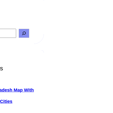
ts
adesh Map With
Cities