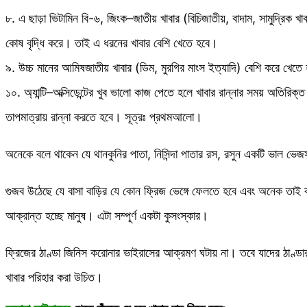
৮. এ ছাড়া ভিটামিন বি-৬, জিংক–জাতীয় খাবার (বিচিজাতীয়, বাদাম, সামুদ্রিক খা
কোষ বৃদ্ধি করে। তাই এ ধরনের খাবার বেশি খেতে হবে।
৯. উচ্চ মানের আমিষজাতীয় খাবার (ডিম, মুরগির মাংস ইত্যাদি) বেশি করে খেতে
১০. অ্যান্টি–অক্সিডেন্টের খুব ভালো কাজ পেতে হলে খাবার রান্নার সময় অতিরিক্ত ত
তাপমাত্রায় রান্না করতে হবে। সূত্রঃ প্রথমআলো।
অনেকে বলে থাকেন যে থানকুনির পাতা, নিসিন্দা পাতার রস, রসুন একটি ভাল ভেজস
গুজব উঠেছে যে বাসা বাড়ির যে কোন ফ্রিজ ভেঙ্গে ফেলতে হবে এবং অনেক তাই 
আক্রান্ত হচ্ছে মানুষ। এটা সম্পূর্ণ একটা কুসংস্কার।
ফ্রিজের ঠাণ্ডা জিনিস করোনার ভাইরাসের আক্রমণ ঘটায় না। তবে যাদের ঠাণ্ডা
খাবার পরিহার করা উচিত।