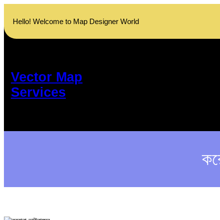
Skip
to
Hello! Welcome to Map Designer World
content
Vector Map
Services
কর