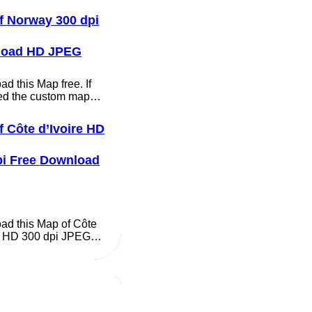
f Norway 300 dpi
load HD JPEG
d this Map free. If
ed the custom map…
f Côte d’Ivoire HD
pi Free Download
ad this Map of Côte
re HD 300 dpi JPEG…