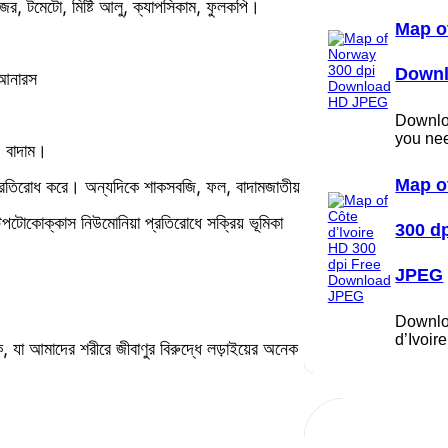
াজর, টমেটো, মিষ্টি আলু, ক্যাপসিকাম, ফুলকপি।
Map o
Down
 আনারস
Downloa
you ne
া, বাদাম।
Map o
কি প্রতিরোধ করে। অন্যদিকে শাকসবজি, ফল, বাদামজাতীয়
্টেপটোকোক্কাস নিউমোনিয়া প্রতিরোধে সক্রিয় ভূমিকা
300 d
JPEG
Downlo
d’Ivoi
, যা আমাদের শরীরে জীবাণুর বিরুদ্ধে লড়াইয়ের অনেক