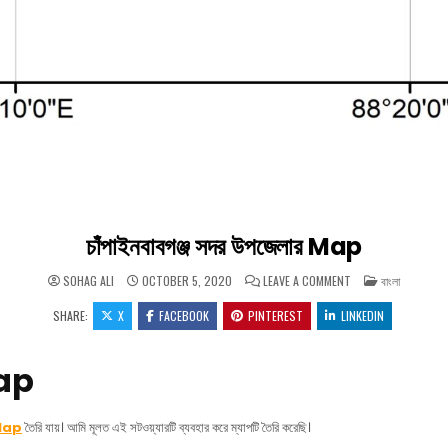
চাঁপাইনবাবগঞ্জ সদর উপজেলার Map
ON চাঁপাইনবাবগঞ্জ সদর
POSTED IN
SOHAG ALI
OCTOBER 5, 2020
LEAVE A COMMENT
বাংলা
SHARE:
X
FACEBOOK
PINTEREST
LINKEDIN
Map
Map
তৈরি যায়। আমি মূলত এই সটওয়্যারটি ব্যবহার করে ম্যাপটি তৈরি করেছি।