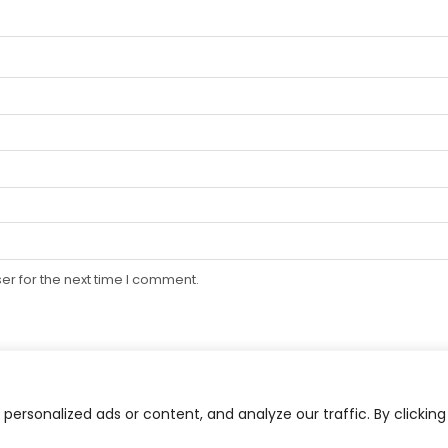
er for the next time I comment.
ersonalized ads or content, and analyze our traffic. By clicking
SITEMAP
মহাবিশ্ব