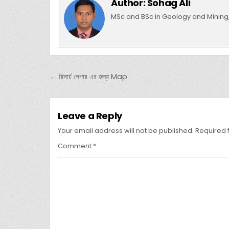
Author:
Sohag Ali
MSc and BSc in Geology and Mining, 
Post navigation
← রিসার্চ পেপার এর জন্য Map
Leave a Reply
Your email address will not be published.
Required 
Comment
*