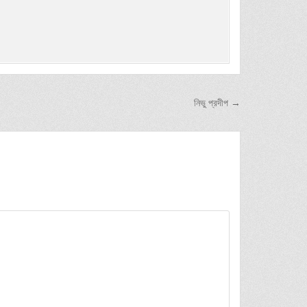
নিভু প্রদীপ →