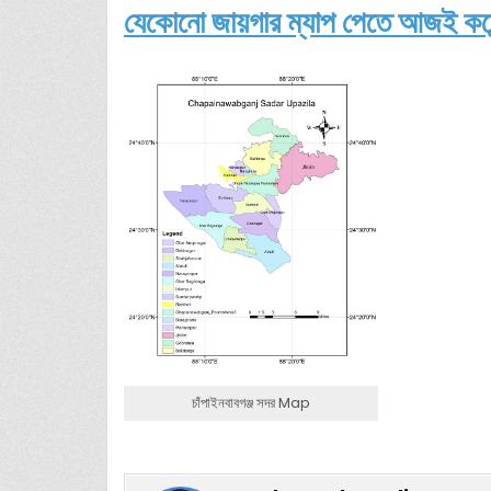
যেকোনো জায়গার ম্যাপ পেতে আজই কমে
চাঁপাইনবাবগঞ্জ সদর Map