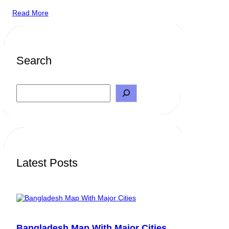
Read More
Search
S
e
a
r
c
h
Latest Posts
Bangladesh Map With Major Cities