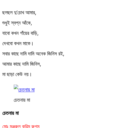
ছলছল দু’চোখ আমার,
শুধুই স্বপ্ন আঁকে,
যাবো কখন গাঁয়ের বাড়ি,
দেখবো কখন মাকে।
সবার কাছে দামি দামি অনেক জিনিস রই,
আমার কাছে দামি জিনিস,
মা ছাড়া কেউ নয়।
চেতনায় মা
চেতনায় মা
মোঃ মঞ্জুরুল করিম রুপম