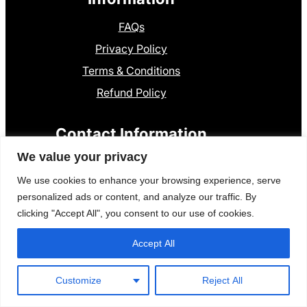
FAQs
Privacy Policy
Terms & Conditions
Refund Policy
Contact Information
We value your privacy
8801300841136
+
We use cookies to enhance your browsing experience, serve
Dumki, Pstu
personalized ads or content, and analyze our traffic. By
clicking "Accept All", you consent to our use of cookies.
Accept All
Creative Designer By
WP Radiant
| Proudly powered by
Customize
Reject All
WordPress