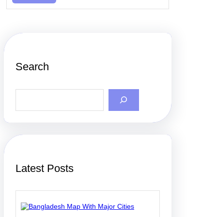
Search
S
e
a
r
c
h
Latest Posts