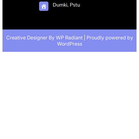
Dumki, Pstu
Creative Designer By
WP Radiant
| Proudly powered by
WordPress