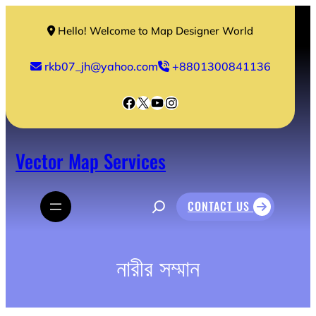
Skip
to
Hello! Welcome to Map Designer World
content
rkb07_jh@yahoo.com
+8801300841136
Facebook
X
YouTube
Instagram
Vector Map Services
S
CONTACT US
e
a
r
c
h
নারীর সম্মান