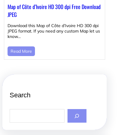
Map of Côte d’Ivoire HD 300 dpi Free Download
JPEG
Download this Map of Côte d’Ivoire HD 300 dpi
JPEG format. If you need any custom Map let us
know…
Read More
Search
S
e
a
r
c