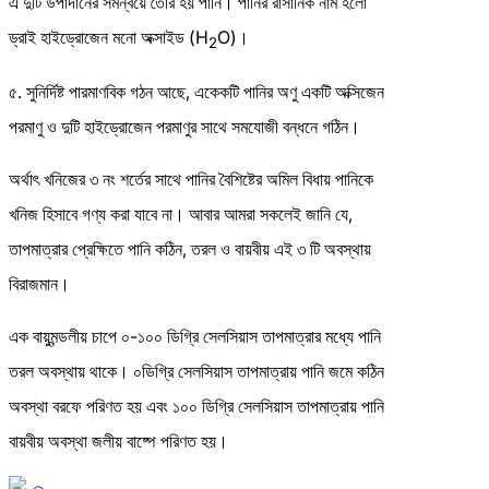
এ দুটি উপাদানের সমন্বয়ে তৈরি হয় পানি। পানির রাসানিক নাম হলো
ড্রাই হাইড্রোজেন মনো অক্সাইড (H
O)।
2
৫. সুনির্দিষ্ট পারমাণবিক গঠন আছে, একেকটি পানির অণু একটি অক্সিজেন
পরমাণু ও দুটি হাইড্রোজেন পরমাণুর সাথে সমযোজী বন্ধনে গঠিন।
অর্থাৎ খনিজের ৩ নং শর্তের সাথে পানির বৈশিষ্টের অমিল বিধায় পানিকে
খনিজ হিসাবে গণ্য করা যাবে না। আবার আমরা সকলেই জানি যে,
তাপমাত্রার প্রেক্ষিতে পানি কঠিন, তরল ও বায়বীয় এই ৩ টি অবস্থায়
বিরাজমান।
এক বায়ুমন্ডলীয় চাপে ০-১০০ ডিগ্রি সেলসিয়াস তাপমাত্রার মধ্যে পানি
তরল অবস্থায় থাকে। ০ডিগ্রি সেলসিয়াস তাপমাত্রায় পানি জমে কঠিন
অবস্থা বরফে পরিণত হয় এবং ১০০ ডিগ্রি সেলসিয়াস তাপমাত্রায় পানি
বায়বীয় অবস্থা জলীয় বাষ্পে পরিণত হয়।