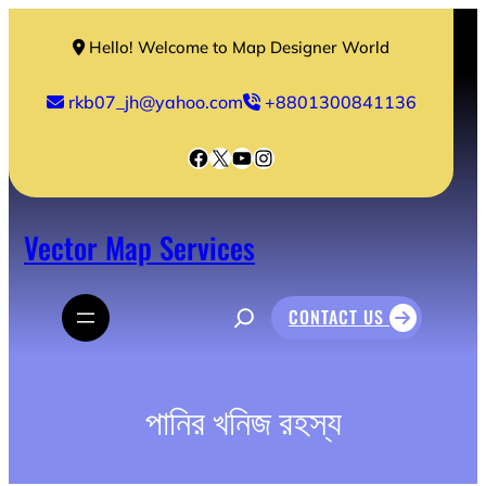
Skip
to
Hello! Welcome to Map Designer World
content
rkb07_jh@yahoo.com
+8801300841136
Facebook
X
YouTube
Instagram
Vector Map Services
S
CONTACT US
e
a
r
c
h
পানির খনিজ রহস্য