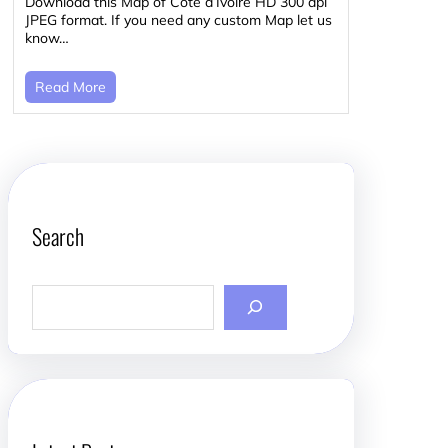
Download this Map of Côte d’Ivoire HD 300 dpi
JPEG format. If you need any custom Map let us
know…
Read More
Search
S
e
a
r
c
h