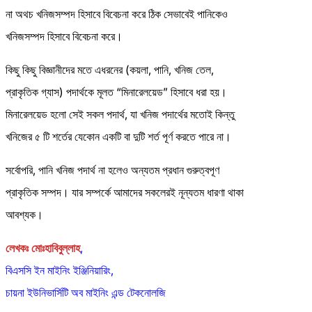
না অথচ খনিজসম্পদ হিসাবে বিবেচনা করে ঠিক সেভাবেই পানিকেও
খনিজসম্পদ হিসাবে বিবেচনা করে।
কিছু কিছু বিজ্ঞানীদের মতে এধরনের (কয়লা, পানি, খনিজ তেল,
প্রাকৃতিক গ্যাস) পদার্থকে মূলত “মিনারেলয়েড” হিসাবে ধরা হয়।
মিনারেলয়েড হলো সেই সকল পদার্থ, যা খনিজ পদার্থের মতোই কিন্তু
খনিজের ৫ টি শর্তের যেকোন একটি বা দুটি শর্ত পূর্ণ করতে পারে না।
সর্বোপরি, পানি খনিজ পদার্থ না হলেও অন্যতম প্রধান গুরুত্বপূণ
প্রাকৃতিক সম্পদ। যার সম্পর্কে আমাদের সকলেরই নূন্যতম ধারণা থাকা
আবশ্যক।
লেখকঃ মোঃহাবিবুল্লাহ
,
বিএসসি ইন মাইনিং ইঞ্জিনিয়ারিং,
চায়না ইউনিভার্সিটি অব মাইনিং এন্ড টেকনোলজি