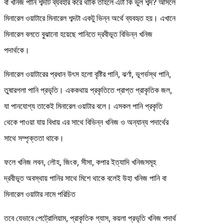
বা খনিজ পানি শব্দটি ব্যবহার করে থাকি তাহলে এটা কি ভুল শব্দ? আসলে
মিনারেল ওয়াটারে মিনারেল শব্দটা একটু ভিন্ন অর্থে ব্যবহৃত হয়। এখানে
মিনারেল বলতে বুঝানো হয়েছে পানিতে দ্রবীভূত বিভিন্ন খনিজ
পদার্থকে।
মিনারেল ওয়াটারের প্রধান উৎস হলো বৃষ্টির পানি, ঝর্ণা, ভূগর্ভস্থ পানি,
তুষারগলা পানি প্রভৃতি। এককথায় প্রকৃতিতে প্রাপ্ত প্রাকৃতিক জল,
যা পানযোগ্য তাকেই মিনারেল ওয়াটার বলে। এসকল পানি প্রকৃতি
থেকে পাওয়া যায় বিধায় এর সাথে বিভিন্ন খনিজ ও অন্যান্য পদার্থের
সাথে সম্পৃক্ততা থাকে।
ফলে খনিজ লবন, লৌহ, জিংক, সীসা, কপার ইত্যাদি খনিজসমূহ
দ্রবীভূত অবস্থায় পানির সাথে মিশে থাকে বলেই উহা খনিজ পানি বা
মিনারেল ওয়াটার নামে পরিচিত
তবে যেভাবে পেট্রোলিয়াম, প্রাকৃতিক গ্যাস, কয়লা প্রভৃতি খনিজ পদার্থ