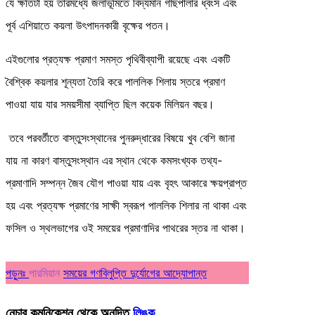
যে ক্ষতিটা হয় তারমধ্যে জলাভূমিতে বিদ্যমান গাছপালার ধ্বংস এবং
পূর্ব এশিয়াতে কয়লা উৎপাদনকারী বৃক্ষের পতন।
এইগুলোর প্রত্যক্ষ প্রমাণ সমস্ত পৃথিবীব্যাপী রয়েছে এবং একটি
বৈশ্বিক কয়লার শূন্যতা তৈরি করে পাললিক শিলায় স্তরে প্রমাণ
পাওয়া যায় যার সময়সীমা ব্যাপ্তি ছিল কয়েক মিলিয়ন বছর।
তবে পরবর্তীতে বাস্তুসংস্থানের পুনরুদ্ধারের বিষয়ে খুব বেশি জানা
যায় না কারণ বাস্তুসংস্থান এর স্থান থেকে কমসংখ্যক তথ্য-
প্রমাণাদি সম্পন্ন জৈব যৌগ পাওয়া যায় এবং বৃহৎ আকারে ক্ষয়প্রাপ্ত
হয় এবং প্রত্যক্ষ প্রমাণের সাক্ষী স্বরূপ পাললিক শিলার না থাকা এবং
ফসিল ও স্থলভাগের ওই সময়ের প্রমাণাদির পাথরের স্তর না থাকা।
পড়ুনঃ
পারমিয়ান
সময়ের গণবিলুপ্তি দুর্যোগের আদ্যোপান্ত
নেচার কমুনিকেশন থেকে অনুদিত
লিঙ্ক