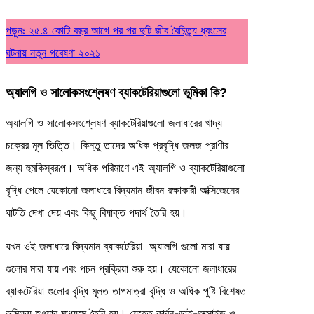
পড়ুনঃ ২৫.৪ কোটি বছর আগে পর পর দুটি জীব বৈচিত্র্য ধ্বংসের
ঘটনায় নতুন গবেষণা ২০২১
অ্যালগি ও সালোকসংশ্লেষণ ব্যাকটেরিয়াগুলো ভূমিকা কি?
অ্যালগি ও সালোকসংশ্লেষণ ব্যাকটেরিয়াগুলো জলাধারের খাদ্য
চক্রের মূল ভিত্তি। কিন্তু তাদের অধিক প্রবৃদ্ধি জলজ প্রাণীর
জন্য হুমকিস্বরূপ। অধিক পরিমাণে এই অ্যালগি ও ব্যাকটেরিয়াগুলো
বৃদ্ধি পেলে যেকোনো জলাধারে বিদ্যমান জীবন রক্ষাকারী অক্সিজেনের
ঘাটতি দেখা দেয় এবং কিছু বিষাক্ত পদার্থ তৈরি হয়।
যখন ওই জলাধারে বিদ্যমান ব্যাকটেরিয়া অ্যালগি গুলো মারা যায়
গুলোর মারা যায় এবং পচন প্রক্রিয়া শুরু হয়। যেকোনো জলাধারের
ব্যাকটেরিয়া গুলোর বৃদ্ধি মূলত তাপমাত্রা বৃদ্ধি ও অধিক পুষ্টি বিশেষত
ভূমিক্ষয় হওয়ার মাধ্যমে তৈরি হয়। যেহেতু কার্বন-ডাই-অক্সাইড ও