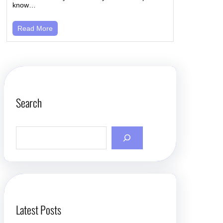
know…
Read More
Search
S
e
a
r
c
h
Latest Posts