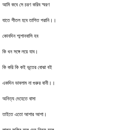
আমি কবে সে চরণ করিব স্মরণ
যাতে শীতল হবে তাপিত পরানি।।
কোনদিন শ্মশানবাসি হব
কি ধন সঙ্গে লয়ে যাব।
কি করি কি কই ভূতের বোঝা বই
একদিন ভাবলাম না গুরুর বানী।।
অনিত্য দেহেতে বাসা
তাইতে এতো আশার আশা।
লালন ফকির বলে দেহ নিত্য হলে