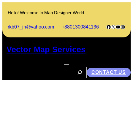
Skip
to
Hello! Welcome to Map Designer World
content
Facebook
X
YouTub
Insta
rkb07_jh@yahoo.com
+8801300841136
Vector Map Services
S
CONTACT US
e
a
r
c
h
বিষয় বিষে চঞ্চল মন দিবা রজনী- লালনগীতি