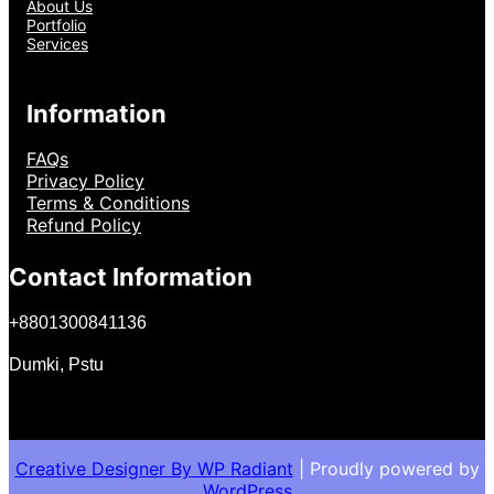
About Us
Portfolio
Services
Information
FAQs
Privacy Policy
Terms & Conditions
Refund Policy
Contact Information
+
8801300841136
Dumki, Pstu
Creative Designer By
WP Radiant
| Proudly powered by
WordPress