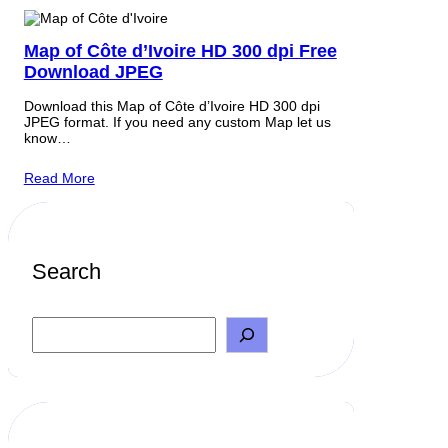
Map of Côte d’Ivoire HD 300 dpi Free
Download JPEG
Download this Map of Côte d’Ivoire HD 300 dpi
JPEG format. If you need any custom Map let us
know…
Read More
Search
S
e
a
r
c
h