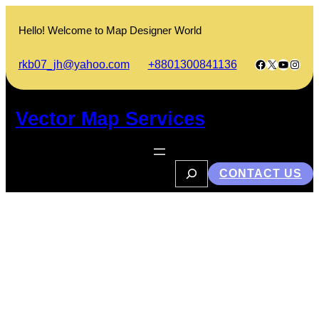
Skip
to
Hello! Welcome to Map Designer World
content
Facebook
X
YouTub
Insta
rkb07_jh@yahoo.com
+8801300841136
Vector Map Services
S
CONTACT US
e
a
r
c
h
ব্ল্যাক কফির উপকারিতা ও পার্শ্ব প্রতিক্রিয়া