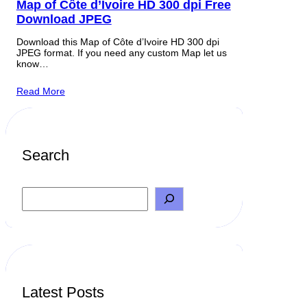
Map of Côte d’Ivoire HD 300 dpi Free
Download JPEG
Download this Map of Côte d’Ivoire HD 300 dpi
JPEG format. If you need any custom Map let us
know…
Read More
Search
S
e
a
r
c
h
Latest Posts