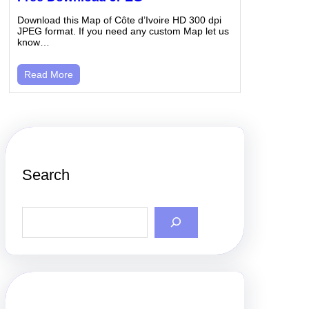
Download this Map of Côte d’Ivoire HD 300 dpi
JPEG format. If you need any custom Map let us
know…
Read More
Search
S
e
a
r
c
h