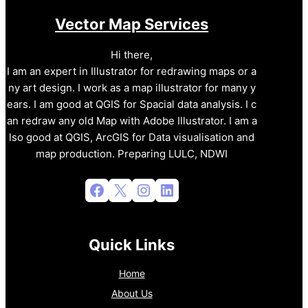
Vector Map Services
Hi there,
I am an expert in Illustrator for redrawing maps or a
ny art design. I work as a map illustrator for many y
ears. I am good at QGIS for Spacial data analysis. I c
an redraw any old Map with Adobe Illustrator. I am a
lso good at QGIS, ArcGIS for Data visualisation and
map production. Preparing LULC, NDWI
Facebook
X
Instagram
LinkedIn
Quick Links
Home
About Us