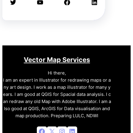
Twitter
YouTube
Facebook
LinkedIn
Vector Map Services
Hi there,
I am an expert in Illustrator for redrawing maps or a
ny art design. I work as a map illustrator for many y
ears. I am good at QGIS for Spacial data analysis. I c
an redraw any old Map with Adobe Illustrator. I am a
lso good at QGIS, ArcGIS for Data visualisation and
map production. Preparing LULC, NDWI
Facebook
X
Instagram
LinkedIn