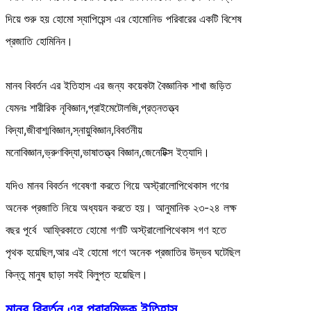
দিয়ে শুরু হয় হোমো স্যাপিয়েন্স এর হোমোনিড পরিবারের একটি বিশেষ
প্রজাতি হোমিনিন।
মানব বিবর্তন এর ইতিহাস এর জন্য কয়েকটা বৈজ্ঞানিক শাখা জড়িত
যেমনঃ শারীরিক নৃবিজ্ঞান,প্রাইমেটোলজি,প্রত্নতত্ত্ব
বিদ্যা,জীবাশ্মবিজ্ঞান,স্নায়ুবিজ্ঞান,বিবর্তনীয়
মনোবিজ্ঞান,ভ্রুণবিদ্যা,ভাষাতত্ত্ব বিজ্ঞান,জেনেটিক্স ইত্যাদি।
যদিও মানব বিবর্তন গবেষণা করতে গিয়ে অস্ট্রালোপিথেকাস গণের
অনেক প্রজাতি নিয়ে অধ্যয়ন করতে হয়। আনুমানিক ২৩-২৪ লক্ষ
বছর পূর্বে আফ্রিকাতে হোমো গণটি অস্ট্রালোপিথেকাস গণ হতে
পৃথক হয়েছিল,আর এই হোমো গণে অনেক প্রজাতির উদ্ভব ঘটেছিল
কিন্তু মানুষ ছাড়া সবই বিলুপ্ত হয়েছিল।
মানব বিবর্তন এর প্রারম্ভিক ইতিহাস