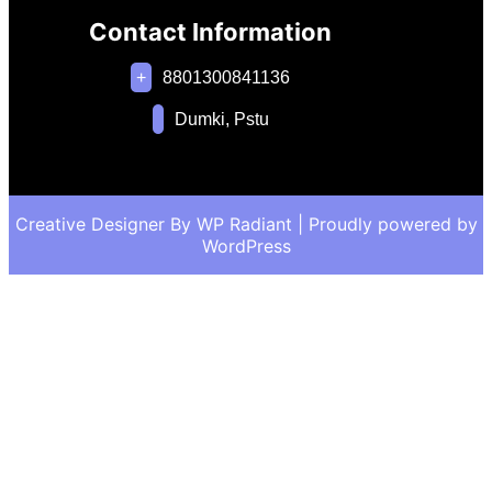
Contact Information
+
8801300841136
Dumki, Pstu
Creative Designer By
WP Radiant
| Proudly powered by
WordPress