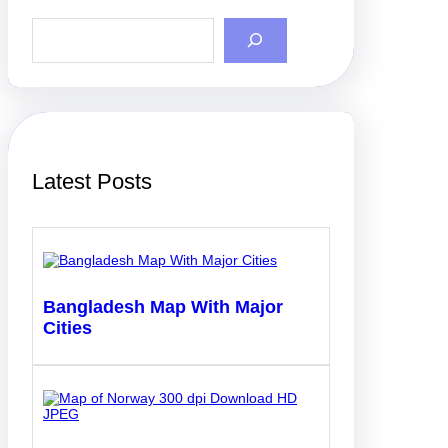
S
e
a
r
c
h
Latest Posts
Bangladesh Map With Major
Cities