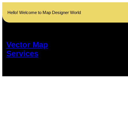
Skip
to
Hello! Welcome to Map Designer World
content
Vector Map
Services