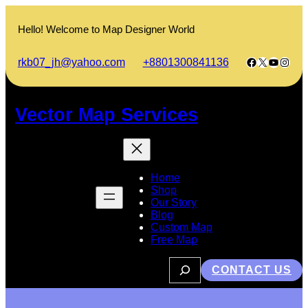
Skip
to
Hello! Welcome to Map Designer World
content
Facebook
X
YouTub
Insta
rkb07_jh@yahoo.com
+8801300841136
Vector Map Services
Home
Shop
Our Story
Blog
Custom Map
Free Map
S
CONTACT US
e
a
r
c