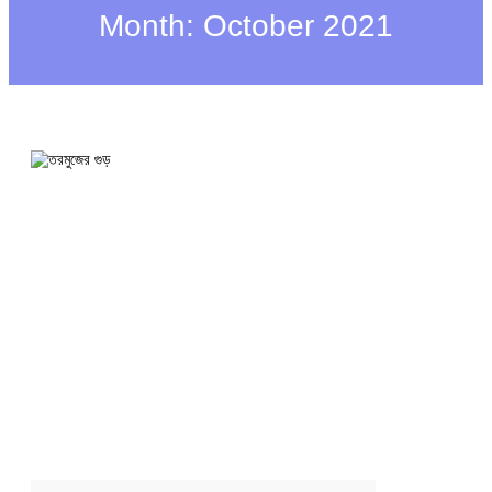
h
Month:
October 2021