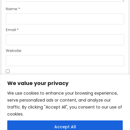
Name
*
Email
*
Website
Save my name, email, and website in this browser for the
We value your privacy
next time I comment.
We use cookies to enhance your browsing experience,
serve personalized ads or content, and analyze our
traffic. By clicking "Accept All", you consent to our use of
cookies.
Accept All
MENU