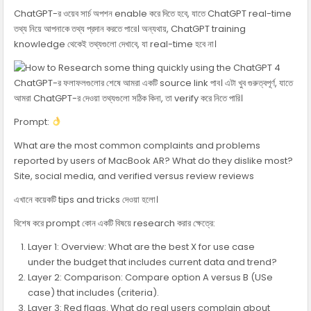
ChatGPT-র ওয়েব সার্চ অপশন enable করে দিতে হবে, যাতে ChatGPT real-time
তথ্য নিয়ে আপনাকে তথ্য প্রদান করতে পারে। অন্যথায়, ChatGPT training
knowledge থেকেই তথ্যগুলো দেখাবে, যা real-time হবে না।
ChatGPT-র ফলাফলগুলোর শেষে আমরা একটি source link পাব। এটা খুব গুরুত্বপূর্ণ, যাতে
আমরা ChatGPT-র দেওয়া তথ্যগুলো সঠিক কিনা, তা verify করে নিতে পারি।
Prompt:
What are the most common complaints and problems
reported by users of MacBook AR? What do they dislike most?
Site, social media, and verified versus review reviews
এখানে কয়েকটি tips and tricks দেওয়া হলো।
বিশেষ করে prompt কোন একটি বিষয়ে research করার ক্ষেত্রে:
Layer 1: Overview: What are the best X for use case
under the budget that includes current data and trend?
Layer 2: Comparison: Compare option A versus B (USe
case) that includes (criteria).
Layer 3: Red flags. What do real users complain about