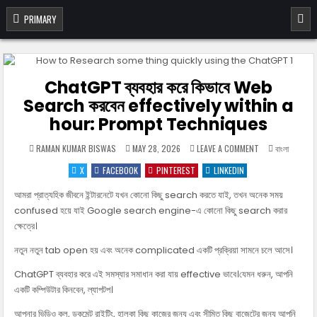
Skip to content
PRIMARY
Free Vector Map Services
Free Vector Map Services
ChatGPT ব্যবহার করে কিভাবে Web
Search করবেন effectively within a
hour: Prompt Techniques
ON CHATGPT ব্যব
POSTED IN
RAMAN KUMAR BISWAS
MAY 28, 2026
LEAVE A COMMENT
বাংলা
X
FACEBOOK
PINTEREST
LINKEDIN
আমরা প্রাত্যহিক জীবনে ইন্টারনেটে যখন কোনো কিছু search করতে যাই, তখন অনেক সময়
confused হয়ে যাই Google search engine-এ কোনো কিছু search করার
ক্ষেত্রে।
নতুন নতুন tab open হয় এবং অনেক complicated একটি প্রক্রিয়া সামনে চলে আসে।
ChatGPT ব্যবহার করে এই সমস্যার সমাধান করা যায় effective ভাবে।যেমন ধরুন, আপনি
একটি কম্পিউটার কিনবেন, ল্যাপটপ।
আপনার ভিডিও কল, ডকুমেন্ট রাইটিং, হালকা কিছু কাজের জন্য এবং সীমিত কিছু বাজেটের জন্য আপনি