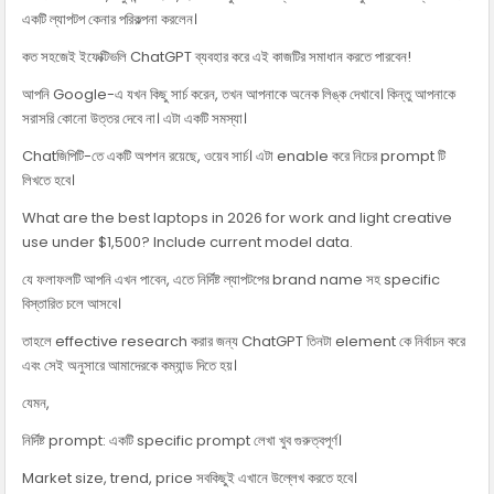
একটি ল্যাপটপ কেনার পরিকল্পনা করলেন।
কত সহজেই ইফেক্টিভলি ChatGPT ব্যবহার করে এই কাজটির সমাধান করতে পারবেন!
আপনি Google-এ যখন কিছু সার্চ করেন, তখন আপনাকে অনেক লিঙ্ক দেখাবে। কিন্তু আপনাকে
সরাসরি কোনো উত্তর দেবে না। এটা একটি সমস্যা।
Chatজিপিটি-তে একটি অপশন রয়েছে, ওয়েব সার্চ। এটা enable করে নিচের prompt টি
লিখতে হবে।
What are the best laptops in 2026 for work and light creative
use under $1,500? Include current model data.
যে ফলাফলটি আপনি এখন পাবেন, এতে নির্দিষ্ট ল্যাপটপের brand name সহ specific
বিস্তারিত চলে আসবে।
তাহলে effective research করার জন্য ChatGPT তিনটা element কে নির্বাচন করে
এবং সেই অনুসারে আমাদেরকে কম্যান্ড দিতে হয়।
যেমন,
নির্দিষ্ট prompt: একটি specific prompt লেখা খুব গুরুত্বপূর্ণ।
Market size, trend, price সবকিছুই এখানে উল্লেখ করতে হবে।