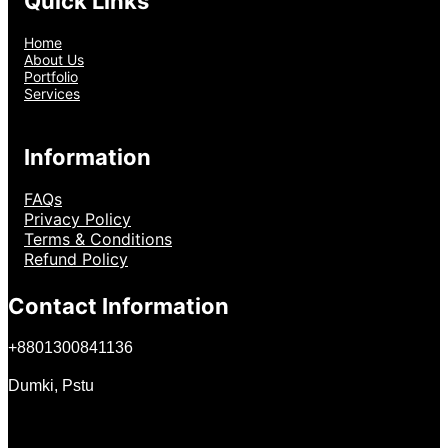
Quick Links
Home
About Us
Portfolio
Services
Information
FAQs
Privacy Policy
Terms & Conditions
Refund Policy
Contact Information
+
8801300841136
Dumki, Pstu