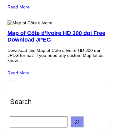
Read More
Map of Côte d’Ivoire HD 300 dpi Free
Download JPEG
Download this Map of Côte d’Ivoire HD 300 dpi
JPEG format. If you need any custom Map let us
know…
Read More
Search
S
e
a
r
c