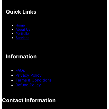
c
s
n
e
t
k
b
a
e
Quick Links
o
g
d
o
r
I
k
a
n
Home
m
About Us
Portfolio
Services
Information
FAQs
Privacy Policy
Terms & Conditions
Refund Policy
Contact Information