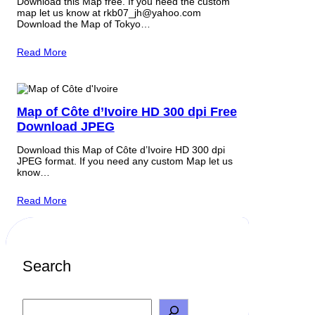
Download this Map free. If you need the custom
map let us know at rkb07_jh@yahoo.com
Download the Map of Tokyo…
Read More
Map of Côte d’Ivoire HD 300 dpi Free
Download JPEG
Download this Map of Côte d’Ivoire HD 300 dpi
JPEG format. If you need any custom Map let us
know…
Read More
Search
S
e