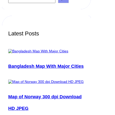
a
r
c
h
Latest Posts
Bangladesh Map With Major Cities
Map of Norway 300 dpi Download
HD JPEG