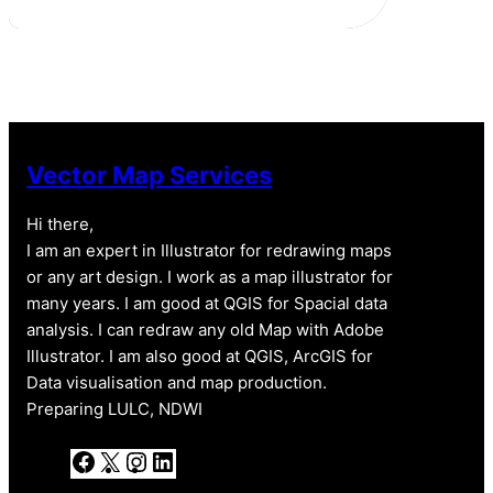
t
T
e
k
t
u
b
e
e
b
o
d
r
e
o
I
k
n
Vector Map Services
Hi there,
I am an expert in Illustrator for redrawing maps
or any art design. I work as a map illustrator for
many years. I am good at QGIS for Spacial data
analysis. I can redraw any old Map with Adobe
Illustrator. I am also good at QGIS, ArcGIS for
Data visualisation and map production.
Preparing LULC, NDWI
F
X
I
L
a
n
i