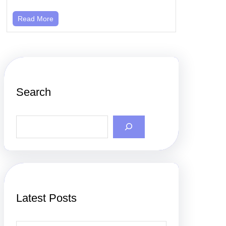
Read More
Search
S
e
a
r
c
h
Latest Posts