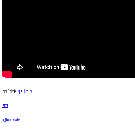
মুল শিল্পীঃ
কৃষ্ণ পাল
গান
রবীন্দ্র সঙ্গীত