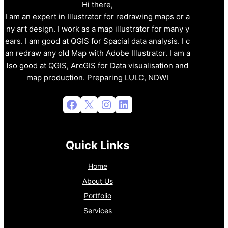
Hi there,
I am an expert in Illustrator for redrawing maps or a
ny art design. I work as a map illustrator for many y
ears. I am good at QGIS for Spacial data analysis. I c
an redraw any old Map with Adobe Illustrator. I am a
lso good at QGIS, ArcGIS for Data visualisation and
map production. Preparing LULC, NDWI
Facebook
X
Instagram
LinkedIn
Quick Links
Home
About Us
Portfolio
Services