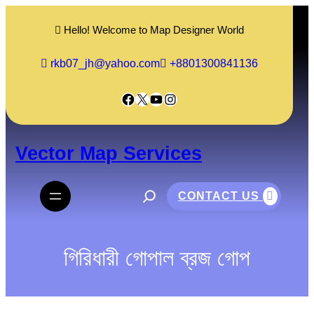
Skip
to
Hello! Welcome to Map Designer World
content
rkb07_jh@yahoo.com
+8801300841136
Facebook
X
YouTube
Instagram
Vector Map Services
S
e
CONTACT US
a
r
c
h
গিরিধারী গোপাল ব্রজ গোপ