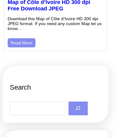
Map of Côte d’Ivoire HD 300 dpi
Free Download JPEG
Download this Map of Côte d’Ivoire HD 300 dpi
JPEG format. If you need any custom Map let us
know…
Read More
Search
S
e
a
r
c
h