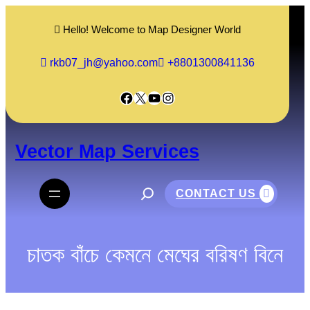
Skip
to
Hello! Welcome to Map Designer World
content
rkb07_jh@yahoo.com
+8801300841136
Facebook
X
YouTube
Instagram
Vector Map Services
S
e
CONTACT US
a
r
c
h
চাতক বাঁচে কেমনে মেঘের বরিষণ বিনে