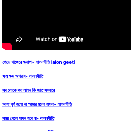
গেড়ে গাঙ্গেরে ক্ষ্যাপা- লালনগীতি lalon geeti
ক্ষম ক্ষম অপরাধ- লালনগীতি
সব লোকে কয় লালন কি জাত সংসারে
আশা পূর্ণ হলো না আমার মনের বাসনা- লালনগীতি
সময় গেলে সাধন হবে না- লালনগীতি