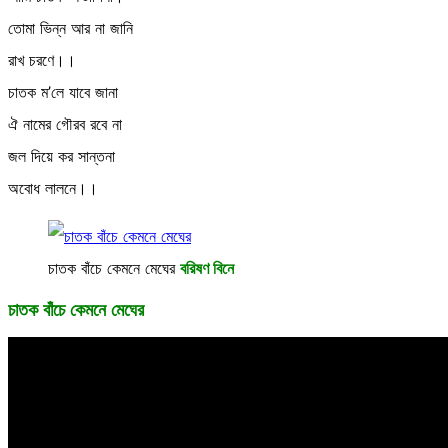
তোমা ভিন্ন আর না জানি
রাখ চরণে।।
চাতক ম’লে যাবে জানা
ঐ নামের গৌরব রবে না
জল দিয়ে কর সান্তনা
অবোধ লালনে।।
চাতক বাঁচে কেমনে মেঘের
বরিষণ বিনে
চাতক বাঁচে কেমনে মেঘের