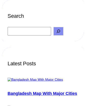
Search
S
e
a
r
c
h
Latest Posts
Bangladesh Map With Major Cities