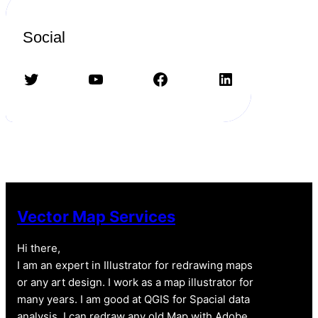
Social
Twitter
YouTube
Facebook
LinkedIn
Vector Map Services
Hi there,
I am an expert in Illustrator for redrawing maps
or any art design. I work as a map illustrator for
many years. I am good at QGIS for Spacial data
analysis. I can redraw any old Map with Adobe