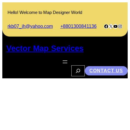
Skip
to
Hello! Welcome to Map Designer World
content
Facebook
X
YouTub
Insta
rkb07_jh@yahoo.com
+8801300841136
Vector Map Services
S
CONTACT US
e
a
r
c
h
পটুয়াখালী বিজ্ঞান ও প্রযুক্তি বিশ্ববিদ্যালয়
কোথায় অবস্থিত?