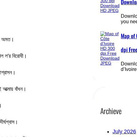
Downlo
Downloa
you ne
Map of 
 আর অমত।
dpi Fre
শাল ল’র বিরোধী।
Downlo
d’Ivoi
 আগ্রাসন।
 আত্মায় বাঁধন।
।
Archieve
ীর্ঘশ্বাস।
July 2026