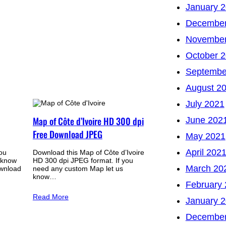
January 
December
November
October 
Septembe
August 2
July 2021
Map of Côte d’Ivoire HD 300 dpi
June 202
Free Download JPEG
May 2021
April 202
you
Download this Map of Côte d’Ivoire
 know
HD 300 dpi JPEG format. If you
March 20
wnload
need any custom Map let us
know…
February
Read More
January 
December