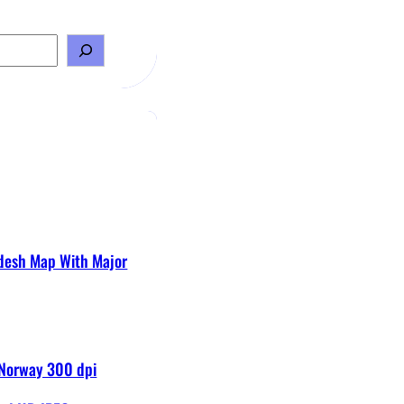
desh Map With Major
 Norway 300 dpi