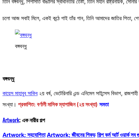
তিনি বঙ্গবন্ধু, পিপাসার্ত বাঙালির স্বাধীনতার তেষ্টা, তিনি মহান রাষ্ট্রনায়ক, সোনার
চলো আজ সবাই মিলে, একই কন্ঠে গাই তাঁর গান, তিনি আমাদের জাতির পিতা, শে
বঙ্গবন্ধু
বঙ্গবন্ধু
কায়েস মাহাবুব সাকিব
২য় বর্ষ, ভেটেরিনারি এন্ড এনিমেল সাইন্সেস বিভাগ, রাজশাহী 
সংখ্যা।
প্রকাশিত: বর্ণালী মাসিক ম্যাগাজিন (২য় সংখ্যা)
সমতা
Artwork
; এক নারীর গল্প
Artwork; সহযোগিতা
Artwork; জীবনের শিকড়
শিল্প কর্ম আর্ট ওয়ার্ক স