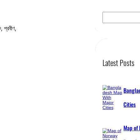
S
e
a
প্রবীণ,
r
c
h
Latest Posts
Bangla
Cities
Map of