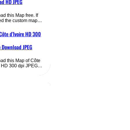
ad HD JPEG
d this Map free. If
ed the custom map…
Côte d’Ivoire HD 300
e Download JPEG
ad this Map of Côte
re HD 300 dpi JPEG…