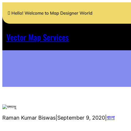
Skip
to
Hello! Welcome to Map Designer World
content
Vector Map Services
বাংলা
Raman Kumar Biswas
|
September 9, 2020
|