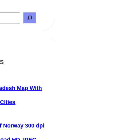
ts
adesh Map With
Cities
f Norway 300 dpi
load HD JPEG