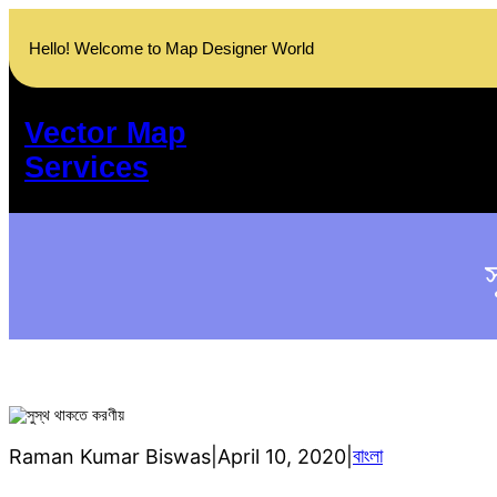
Skip
to
Hello! Welcome to Map Designer World
content
Vector Map
Services
বাংলা
Raman Kumar Biswas
|
April 10, 2020
|