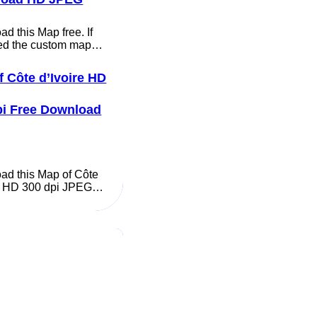
d this Map free. If
ed the custom map…
f Côte d’Ivoire HD
pi Free Download
ad this Map of Côte
re HD 300 dpi JPEG…