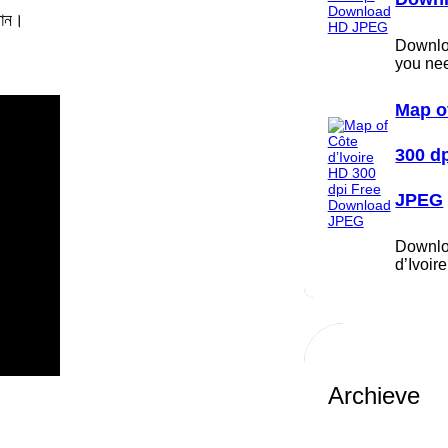
পান।
Downloa
you ne
Map o
300 d
JPEG
Downlo
d’Ivoi
Archieve