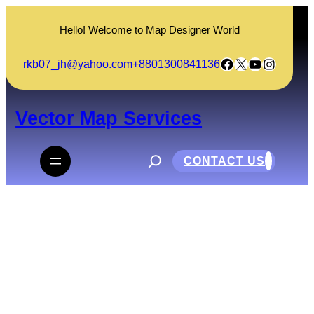
Skip
to
Hello! Welcome to Map Designer World
content
Facebook
X
YouTube
Instagram
rkb07_jh@yahoo.com
+8801300841136
Vector Map Services
S
e
CONTACT US
a
r
c
h
রাত পোহালে পাখি বলে