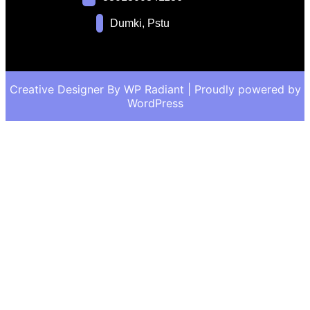
Dumki, Pstu
Creative Designer By
WP Radiant
| Proudly powered by
WordPress