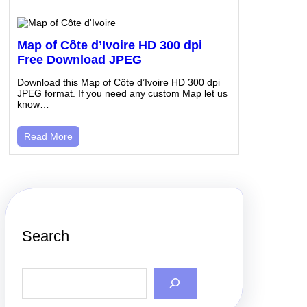
Map of Côte d’Ivoire HD 300 dpi
Free Download JPEG
Download this Map of Côte d’Ivoire HD 300 dpi
JPEG format. If you need any custom Map let us
know…
Read More
Search
S
e
a
r