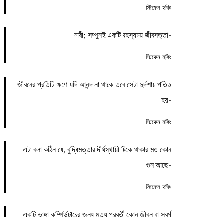
স্টিফেন হকিং
নারী; সম্পুনই একটি রহস্যময় জীবসত্তা-
স্টিফেন হকিং
জীবনের প্রতিটি ক্ষণে যদি আনন্দ না থাকে তবে সেটা দুর্দশায় পতিত
হয়-
স্টিফেন হকিং
এটা বলা কঠিন যে, বুদ্ধিমত্তার দীর্ঘস্থায়ী টিকে থাকার মত কোন
গুন আছে-
স্টিফেন হকিং
একটি ভাঙ্গা কম্পিউটারের জন্য মৃত্যু পরবর্তী কোন জীবন বা স্বর্গ