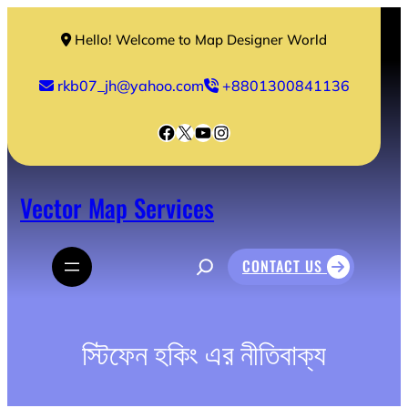
Skip
to
Hello! Welcome to Map Designer World
content
rkb07_jh@yahoo.com
+8801300841136
Facebook
X
YouTube
Instagram
Vector Map Services
S
CONTACT US
e
a
r
c
h
স্টিফেন হকিং এর নীতিবাক্য