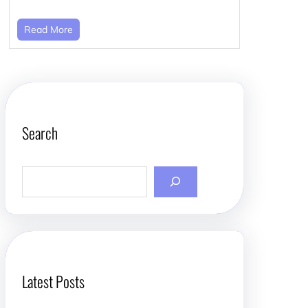
Read More
Search
S
e
a
r
c
h
Latest Posts