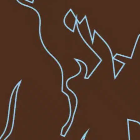
July 2026
June 202
May 202
April 202
June 202
May 202
April 202
March 2
January 
Decembe
Novembe
October 
Septemb