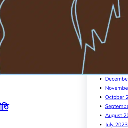
August 2
July 2024
June 202
May 202
April 202
March 2
February
January 
Decembe
Novembe
October 
ীতি
Septemb
August 2
July 2023