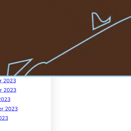
024
4
4
4
024
 2024
2024
r 2023
r 2023
2023
er 2023
023