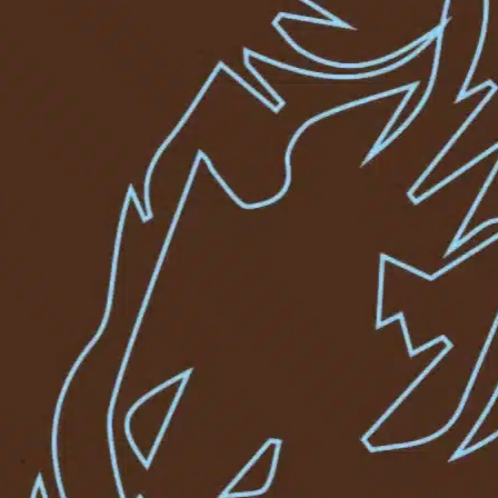
 Norway 300 dpi
ad HD JPEG
oad this Map free.
 need the custom
 Côte d’Ivoire HD 300
ee Download JPEG
oad this Map of
’Ivoire HD 300 dpi