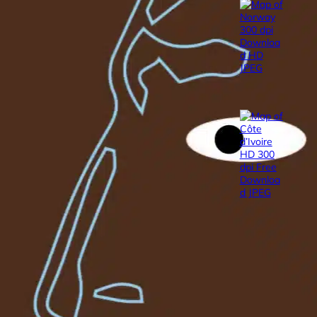
Map of
Downlo
Downl
If you
map…
Map of
dpi Fr
Downl
Côte d
JPEG…
Archieve