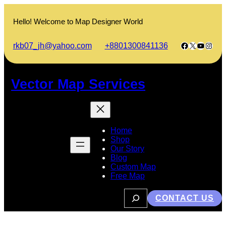
Skip
to
Hello! Welcome to Map Designer World
content
Facebook
X
YouTub
Insta
rkb07_jh@yahoo.com
+8801300841136
Vector Map Services
Home
Shop
Our Story
Blog
Custom Map
Free Map
S
CONTACT US
e
a
r
c