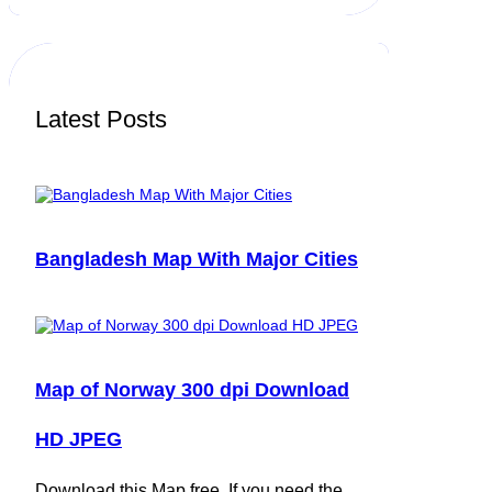
r
c
h
Latest Posts
Bangladesh Map With Major Cities
Map of Norway 300 dpi Download
HD JPEG
Download this Map free. If you need the