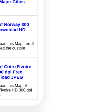
Major Cities
of Norway 300
Download HD
G
ad this Map free. If
ed the custom
f Côte d’Ivoire
0 dpi Free
load JPEG
ad this Map of
’Ivoire HD 300 dpi
…