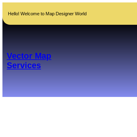
Skip
to
Hello! Welcome to Map Designer World
content
Vector Map
Services
বিল পে