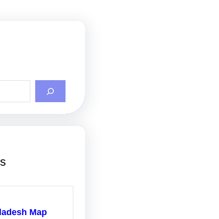
ts
ladesh Map