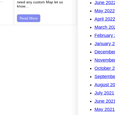
o…
June 202
need any custom Map let us
know…
May 2022
Read More
April 202
March 20
February
January 
December
November
October 
Septembe
August 2
July 2021
June 202
May 2021