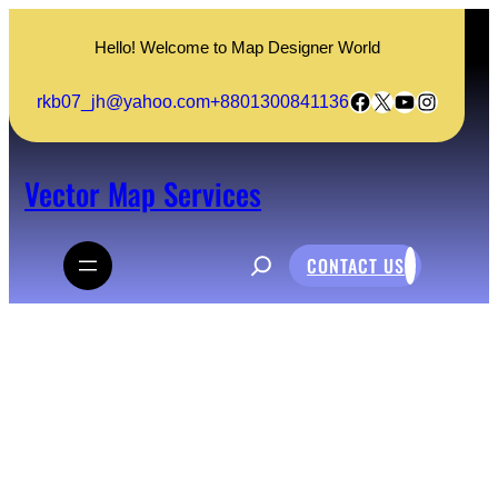
Skip
to
Hello! Welcome to Map Designer World
content
Facebook
X
YouTube
Instagra
rkb07_jh@yahoo.com
+8801300841136
Vector Map Services
S
CONTACT US
e
a
r
c
অনেক গুলো ভাবসম্প্রসারণ
h