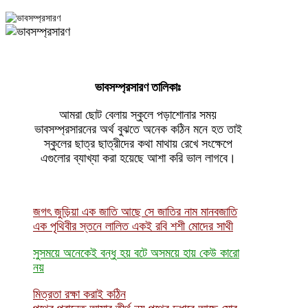
ভাবসম্প্রসারণ তালিকাঃ
আমরা ছোট বেলায় স্কুলে পড়াশোনার সময়
ভাবসম্প্রসারনের অর্থ বুঝতে অনেক কঠিন মনে হত তাই
স্কুলের ছাত্র ছাত্রীদের কথা মাথায় রেখে সংক্ষেপে
এগুলোর ব্যাখ্যা করা হয়েছে আশা করি ভাল লাগবে।
জগৎ জুড়িয়া এক জাতি আছে সে জাতির নাম মানবজাতি
এক পৃথিবীর স্তনে লালিত একই রবি শশী মোদের সাথী
সুসময়ে অনেকেই বন্ধু হয় বটে অসময়ে হায় কেউ কারো
নয়
মিত্রতা রক্ষা করাই কঠিন