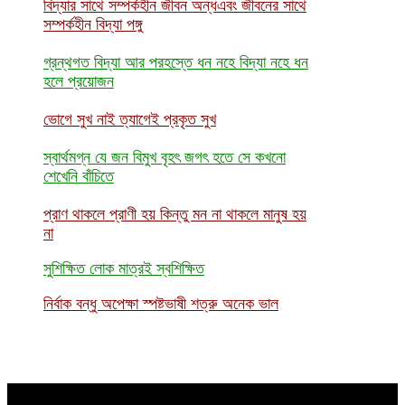
বিদ্যার সাথে সম্পর্কহীন জীবন অন্ধএবং জীবনের সাথে
সম্পর্কহীন বিদ্যা পঙ্গু
গ্রন্থগত বিদ্যা আর পরহস্তে ধন নহে বিদ্যা নহে ধন
হলে প্রয়োজন
ভোগে সুখ নাই ত্যাগেই প্রকৃত সুখ
স্বার্থমগ্ন যে জন বিমুখ বৃহৎ জগৎ হতে সে কখনো
শেখেনি বাঁচিতে
প্রাণ থাকলে প্রাণী হয় কিন্তু মন না থাকলে মানুষ হয়
না
সুশিক্ষিত লোক মাত্রই স্বশিক্ষিত
নির্বাক বন্ধু অপেক্ষা স্পষ্টভাষী শত্রু অনেক ভাল