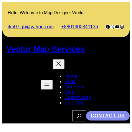
Skip
to
Hello! Welcome to Map Designer World
content
Facebook
X
YouTub
Insta
rkb07_jh@yahoo.com
+8801300841136
Vector Map Services
Home
Shop
Our Story
Blog
Custom Map
Free Map
S
CONTACT US
e
a
r
c