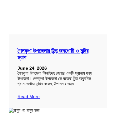
শৈলকূপা উপজেলার হিন্দু জনগোষ্ঠী ও মন্দির
ম্যাপ
June 24, 2026
শৈলকূপা উপজেলা ঝিনাইদহ জেলার একটি স্বানাম ধন্য
উপজেলা। শৈলকূপা উপজেলা তে রয়েছে হিন্দু অধ্যুষিত
গ্রাম যেখানে মন্দির রয়েছে উপাসনার জন্য…
Read More