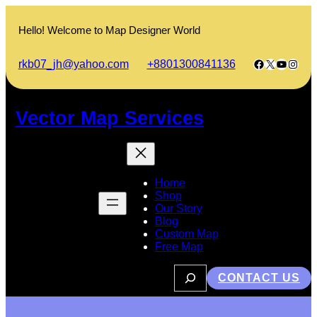
Skip
to
Hello! Welcome to Map Designer World
content
Facebook
X
YouTub
Insta
rkb07_jh@yahoo.com
+8801300841136
Vector Map Services
Home
Shop
Our Story
Blog
Custom Map
Free Map
S
CONTACT US
e
a
r
c